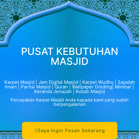
PUSAT KEBUTUHAN
MASJID
Karpet Masjid | Jam Digital Masjid | Karpet Wudhu | Sajadah
Imam | Partisi Masjid | Quran | Wallpaper Dinding| Mimbar |
Keranda Jenazah | Kubah Masjid
Percayakan Karpet Masjid Anda kepada kami yang sudah
berpengalaman
Saya Ingin Pesan Sekarang