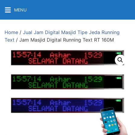
Skip
MENU
to
content
Home
/
Jual Jam Digital Masjid Tipe Jeda Running
Text
/ Jam Masjid Digital Running Text RT 160M