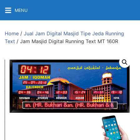
Skip
MENU
to
content
Home
/
Jual Jam Digital Masjid Tipe Jeda Running
Text
/ Jam Masjid Digital Running Text MT 160R