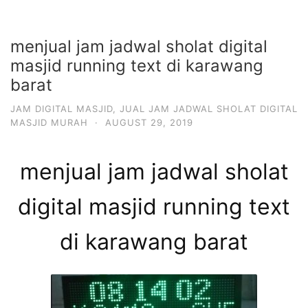
menjual jam jadwal sholat digital
masjid running text di karawang
barat
JAM DIGITAL MASJID
,
JUAL JAM JADWAL SHOLAT DIGITAL
MASJID MURAH
·
AUGUST 29, 2019
menjual jam jadwal sholat
digital masjid running text
di karawang barat