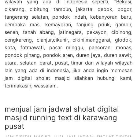
wilayah yang ada di indonesia seperti, “Bekasi,
cikarang, cibitung, tambun, jakarta, depok, bogor,
tangerang selatan, pondok indah, kebanyoran baru,
cempaka mas, kemayoran, tanjung priuk, gambir,
senen, tanah abang, jatinegara, pekayon, cibinong,
cengkareng, cianjur,cikunir, cikini,manggarai, glodok,
kota, fatmawati, pasar minggu, pancoran, monas,
pondok pinang, pondok aren, duren jaya, duren sawit,
utara, selatan, barat, pusat, timur dan wilayah wilayah
lain yang ada di indonesia, jika anda ingin memesan
jam digital sholat masjid silahkan hubungi kami,
terimakasih, wassalam.
menjual jam jadwal sholat digital
masjid running text di karawang
pusat
JAM DIGITAL MASJID
,
JUAL JAM JADWAL SHOLAT DIGITAL