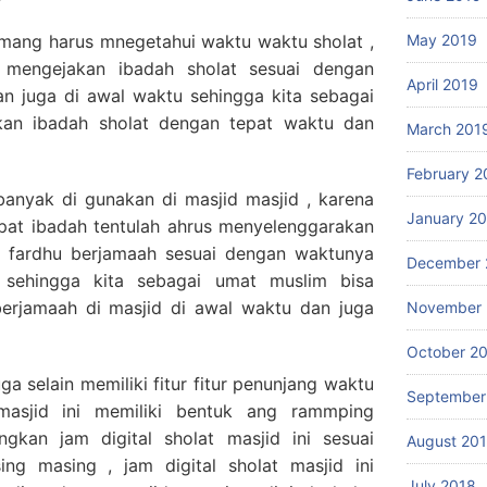
mang harus mnegetahui waktu waktu sholat ,
May 2019
 mengejakan ibadah sholat sesuai dengan
April 2019
n juga di awal waktu sehingga kita sebagai
kan ibadah sholat dengan tepat waktu dan
March 201
February 2
i banyak di gunakan di masjid masjid , karena
January 2
mpat ibadah tentulah ahrus menyelenggarakan
 fardhu berjamaah sesuai dengan waktunya
December 
 sehingga kita sebagai umat muslim bisa
berjamaah di masjid di awal waktu dan juga
November 
October 2
juga selain memiliki fitur fitur penunjang waktu
September
 masjid ini memiliki bentuk ang rammping
gkan jam digital sholat masjid ini sesuai
August 20
ng masing , jam digital sholat masjid ini
July 2018