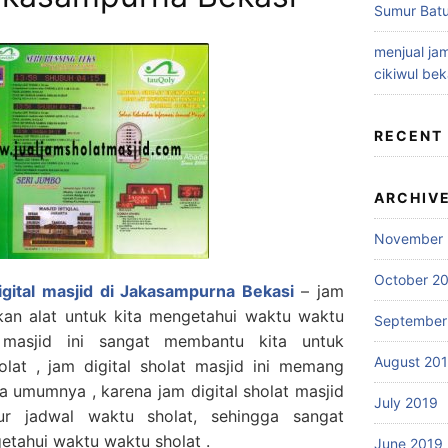
Sumur Batu
menjual jam
cikiwul bek
RECENT
ARCHIV
November 
October 2
igital masjid di Jakasampurna Bekasi
– jam
akan alat untuk kita mengetahui waktu waktu
September
t masjid ini sangat membantu kita untuk
August 20
lat , jam digital sholat masjid ini memang
 umumnya , karena jam digital sholat masjid
July 2019
tur jadwal waktu sholat, sehingga sangat
tahui waktu waktu sholat .
June 2019