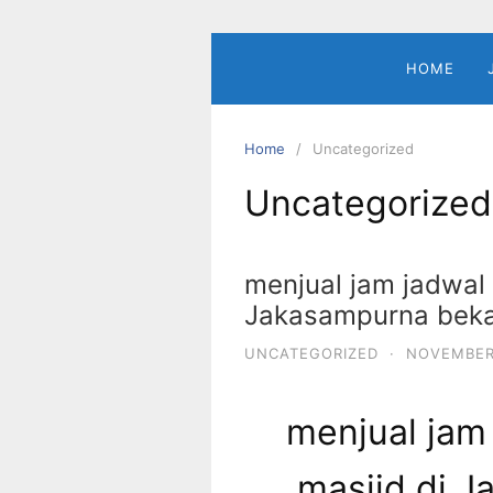
Skip
to
content
HOME
Home
Uncategorized
Uncategorized
menjual jam jadwal s
Jakasampurna beka
UNCATEGORIZED
·
NOVEMBER 
menjual jam 
masjid di 