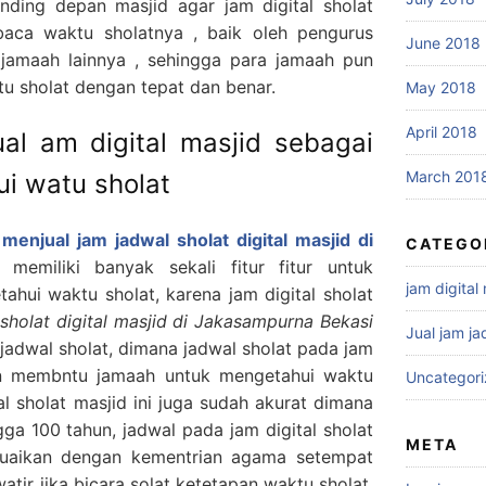
nding depan masjid agar jam digital sholat
baca waktu sholatnya , baik oleh pengurus
June 2018
jamaah lainnya , sehingga para jamaah pun
u sholat dengan tepat dan benar.
May 2018
April 2018
al am digital masjid sebagai
March 201
ui watu sholat
i
menjual jam jadwal sholat digital masjid di
CATEGO
 memiliki banyak sekali fitur fitur untuk
jam digital
hui waktu sholat, karena jam digital sholat
sholat digital masjid di Jakasampurna Bekasi
Jual jam ja
 jadwal sholat, dimana jadwal sholat pada jam
akan membntu jamaah untuk mengetahui waktu
Uncategor
al sholat masjid ini juga sudah akurat dimana
gga 100 tahun, jadwal pada jam digital sholat
META
esuaikan dengan kementrian agama setempat
atir jika bicara solat ketetapan waktu sholat.