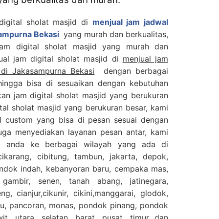
digital sholat masjid di
menjual jam jadwal
asampurna Bekasi
yang murah dan berkualitas,
jam digital sholat masjid yang murah dan
jual jam digital sholat masjid di
menjual jam
d di Jakasampurna Bekasi
dengan berbagai
ingga bisa di sesuaikan dengan kebutuhan
an jam digital sholat masjid yang berukuran
ital sholat masjid yang berukuran besar, kami
al custom yang bisa di pesan sesuai dengan
juga menyediakan layanan pesan antar, kami
n anda ke berbagai wilayah yang ada di
cikarang, cibitung, tambun, jakarta, depok,
ondok indah, kebanyoran baru, cempaka mas,
 gambir, senen, tanah abang, jatinegara,
g, cianjur,cikunir, cikini,manggarai, glodok,
gu, pancoran, monas, pondok pinang, pondok
it, utara, selatan, barat, pusat, timur dan