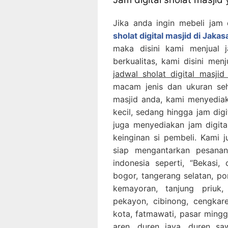
Jika anda ingin mebeli jam 
sholat digital masjid di Jak
maka disini kami menjual 
berkualitas, kami disini men
jadwal sholat digital masji
macam jenis dan ukuran seh
masjid anda, kami menyediak
kecil, sedang hingga jam dig
juga menyediakan jam digit
keinginan si pembeli. Kami 
siap mengantarkan pesana
indonesia seperti, “Bekasi, 
bogor, tangerang selatan, p
kemayoran, tanjung priuk,
pekayon, cibinong, cengkaren
kota, fatmawati, pasar ming
aren, duren jaya, duren saw