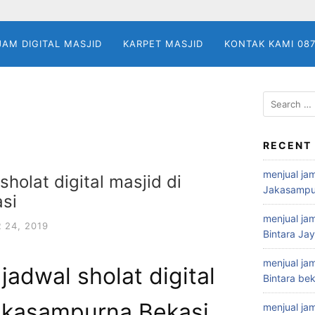
JAM DIGITAL MASJID
KARPET MASJID
KONTAK KAMI 08
Search
for:
RECENT
menjual jam
holat digital masjid di
Jakasampu
si
menjual jam
24, 2019
Bintara Ja
menjual jam
jadwal sholat digital
Bintara bek
Jakasampurna Bekasi
menjual jam