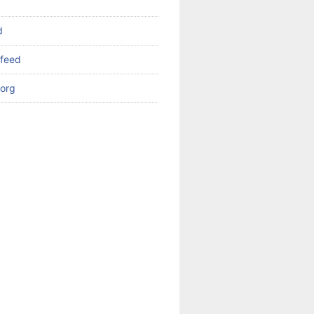
d
feed
org