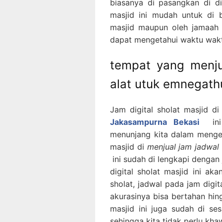
biasanya di pasangkan di di
masjid ini mudah untuk di 
masjid maupun oleh jamaah 
dapat mengetahui waktu wakt
tempat yang menju
alat utuk emnegath
Jam digital sholat masjid d
Jakasampurna Bekasi
ini
menunjang kita dalam mengeta
masjid di
menjual jam jadwal 
ini sudah di lengkapi dengan
digital sholat masjid ini 
sholat, jadwal pada jam digit
akurasinya bisa bertahan hin
masjid ini juga sudah di s
sehingga kita tidak perlu khaw