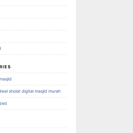
8
RIES
 masjid
dwal sholat digital masjid murah
ized