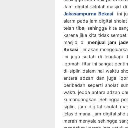
Jam digital shlolat masjid d
Jakasampurna Bekasi
ini j
alarm pada jam digital sholat
telah tiba, sehingga kita sa
karena jika kita tidak sempat 
masjid di
menjual jam jadw
Bekasi
ini akan mengeluarkan
ini juga sudah di lengkapi
iqomah, fitur ini sangat pentin
di siplin dalam hal waktu s
antara adzan dan juga iqo
beribadah seperti sholat su
waktu jedda antara adzan dan
kumandangkan. Sehingga pela
siplin, jam digital sholat m
jelas dimana jam digital shol
merah menyala sehingga sanga
mendekat kearah jam untuk me