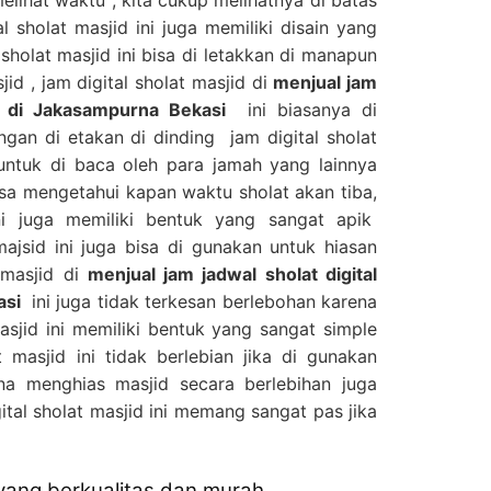
al sholat masjid ini juga memiliki disain yang
sholat masjid ini bisa di letakkan di manapun
d , jam digital sholat masjid di
menjual jam
id di Jakasampurna Bekasi
ini biasanya di
ngan di etakan di dinding jam digital sholat
 untuk di baca oleh para jamah yang lainnya
sa mengetahui kapan waktu sholat akan tiba,
ini juga memiliki bentuk yang sangat apik
majsid ini juga bisa di gunakan untuk hiasan
 masjid di
menjual jam jadwal sholat digital
asi
ini juga tidak terkesan berlebohan karena
sjid ini memiliki bentuk yang sangat simple
t masjid ini tidak berlebian jika di gunakan
ena menghias masjid secara berlebihan juga
ital sholat masjid ini memang sangat pas jika
 yang berkualitas dan murah.