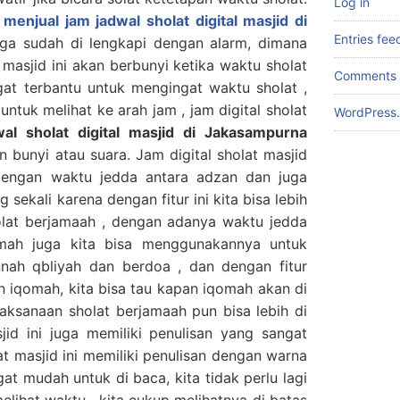
Log in
i
menjual jam jadwal sholat digital masjid di
Entries fee
uga sudah di lengkapi dengan alarm, dimana
 masjid ini akan berbunyi ketika waktu sholat
Comments 
ngat terbantu untuk mengingat waktu sholat ,
untuk melihat ke arah jam , jam digital sholat
WordPress.
al sholat digital masjid di Jakasampurna
 bunyi atau suara. Jam digital sholat masjid
 dengan waktu jedda antara adzan dan juga
g sekali karena dengan fitur ini kita bisa lebih
holat berjamaah , dengan adanya waktu jedda
mah juga kita bisa menggunakannya untuk
nnah qbliyah dan berdoa , dan dengan fitur
 iqomah, kita bisa tau kapan iqomah akan di
ksanaan sholat berjamaah pun bisa lebih di
asjid ini juga memiliki penulisan yang sangat
at masjid ini memiliki penulisan dengan warna
t mudah untuk di baca, kita tidak perlu lagi
lihat waktu , kita cukup melihatnya di batas