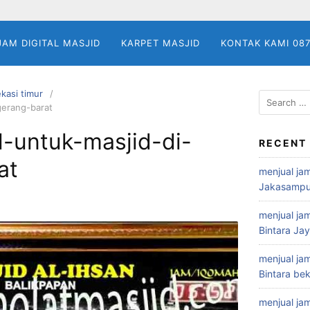
JAM DIGITAL MASJID
KARPET MASJID
KONTAK KAMI 08
ekasi timur
Search
ngerang-barat
for:
al-untuk-masjid-di-
RECENT
at
menjual jam
Jakasampu
menjual jam
Bintara Ja
menjual jam
Bintara bek
menjual jam