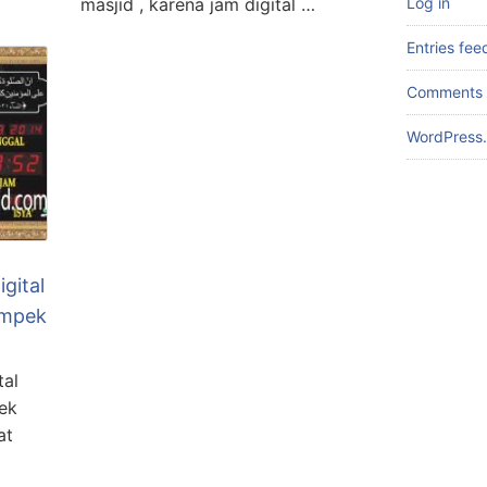
masjid , karena jam digital …
Log in
Entries fee
Comments 
WordPress.
igital
ampek
tal
pek
at