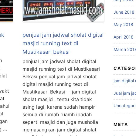
June 2018
May 2018
uk
penjual jam jadwal sholat digital
April 2018
masjid running text di
March 201
Mustikasari bekasi
m
penjual jam jadwal sholat digital
i
CATEGO
masjid running text di Mustikasari
olat
Bekasi penjual jam jadwal sholat
jam digital
digital masjid running text di
wakt
Mustikasari Bekasi – jam digital
Jual jam ja
at
sholat masjid , tentu kita tidak
ahui
Uncategor
asing lagi, karena sudah hampir
al
semua di rumah ruamh ibadah
ngan
seperti masjid dan juga musholla
META
g …
memasangkan jam digital sholat