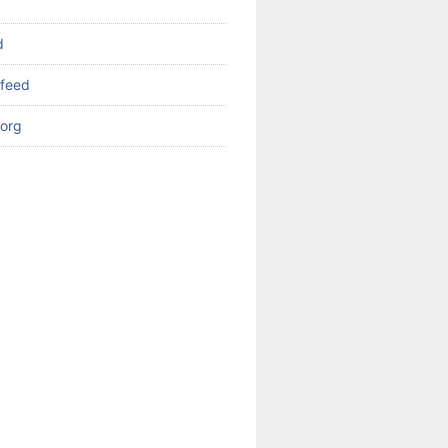
d
feed
org