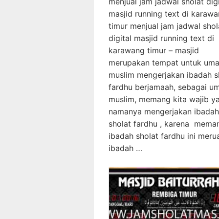
menjual jam jadwal sholat digi
masjid running text di karaw
timur menjual jam jadwal shol
digital masjid running text di
karawang timur – masjid
merupakan tempat untuk uma
muslim mengerjakan ibadah s
fardhu berjamaah, sebagai u
muslim, memang kita wajib y
namanya mengerjakan ibadah
sholat fardhu , karena mema
ibadah sholat fardhu ini mer
ibadah …