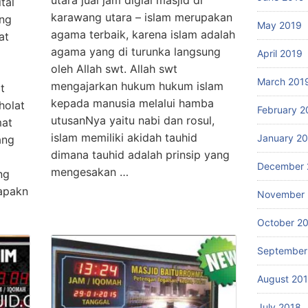
utara jual jam digial masjid di
tal
karawang utara – islam merupakan
ang
May 2019
agama terbaik, karena islam adalah
at
agama yang di turunka langsung
April 2019
oleh Allah swt. Allah swt
March 201
mengajarkan hukum hukum islam
t
kepada manusia melalui hamba
holat
February 2
utusanNya yaitu nabi dan rosul,
mat
islam memiliki akidah tauhid
January 2
ang
dimana tauhid adalah prinsip yang
December 
mengesakan …
ng
uapakn
November 
October 2
September
August 20
July 2018