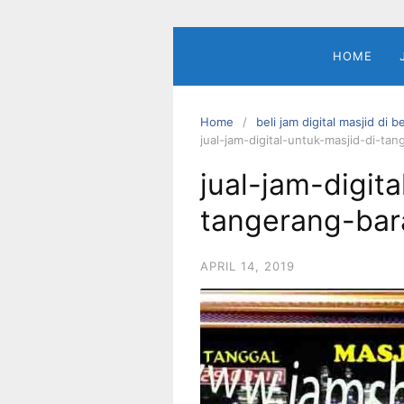
Skip
to
content
HOME
Home
beli jam digital masjid di b
jual-jam-digital-untuk-masjid-di-ta
jual-jam-digit
tangerang-bar
APRIL 14, 2019