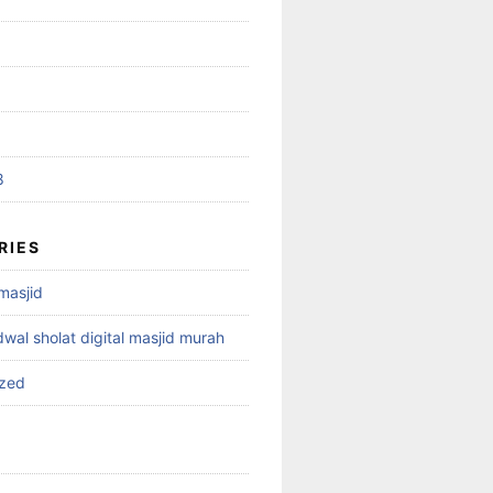
8
RIES
 masjid
dwal sholat digital masjid murah
ized