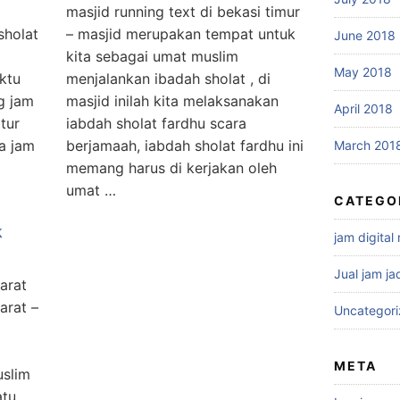
masjid running text di bekasi timur
sholat
– masjid merupakan tempat untuk
June 2018
kita sebagai umat muslim
May 2018
ktu
menjalankan ibadah sholat , di
g jam
masjid inilah kita melaksanakan
April 2018
itur
iabdah sholat fardhu scara
ga jam
berjamaah, iabdah sholat fardhu ini
March 201
memang harus di kerjakan oleh
umat …
CATEGO
k
jam digital
Jual jam ja
arat
arat –
Uncategor
META
uslim
atu