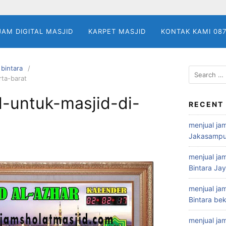
JAM DIGITAL MASJID
KARPET MASJID
KONTAK KAMI 08
 bintara
Search
rta-barat
for:
al-untuk-masjid-di-
RECENT
menjual jam
Jakasampu
menjual jam
Bintara Ja
menjual jam
Bintara bek
menjual jam