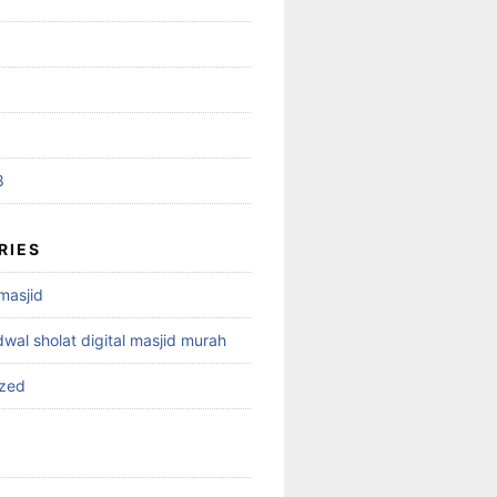
8
RIES
 masjid
dwal sholat digital masjid murah
ized