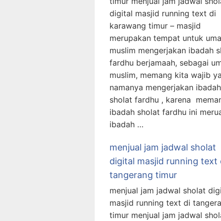
timur menjual jam jadwal shol
digital masjid running text di
karawang timur – masjid
merupakan tempat untuk uma
muslim mengerjakan ibadah s
fardhu berjamaah, sebagai u
muslim, memang kita wajib y
namanya mengerjakan ibadah
sholat fardhu , karena mema
ibadah sholat fardhu ini mer
ibadah …
menjual jam jadwal sholat
digital masjid running text 
tangerang timur
menjual jam jadwal sholat digi
masjid running text di tanger
timur menjual jam jadwal shol