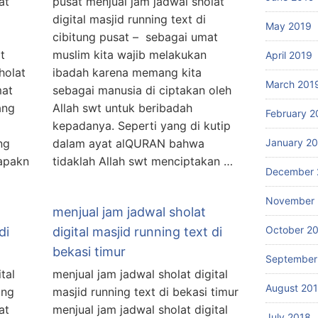
at
pusat menjual jam jadwal sholat
digital masjid running text di
May 2019
cibitung pusat – sebagai umat
t
muslim kita wajib melakukan
April 2019
holat
ibadah karena memang kita
March 201
mat
sebagai manusia di ciptakan oleh
ang
Allah swt untuk beribadah
February 2
kepadanya. Seperti yang di kutip
ng
dalam ayat alQURAN bahwa
January 2
uapakn
tidaklah Allah swt menciptakan …
December 
November 
menjual jam jadwal sholat
October 2
di
digital masjid running text di
bekasi timur
September
tal
menjual jam jadwal sholat digital
August 20
ang
masjid running text di bekasi timur
at
menjual jam jadwal sholat digital
July 2018