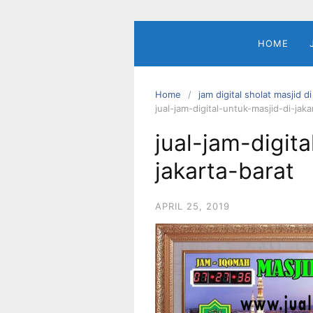
Skip
to
content
HOME
Home
jam digital sholat masjid di
jual-jam-digital-untuk-masjid-di-jaka
jual-jam-digit
jakarta-barat
APRIL 25, 2019