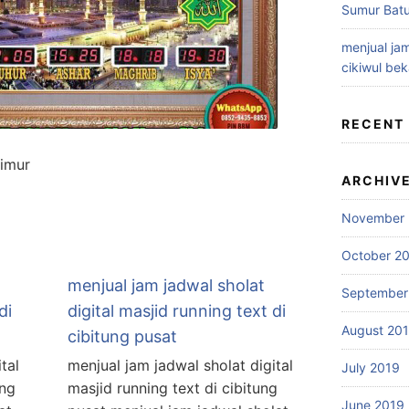
Sumur Batu
menjual jam
cikiwul bek
RECENT
timur
ARCHIV
November 
October 2
menjual jam jadwal sholat
September
di
digital masjid running text di
August 20
cibitung pusat
tal
menjual jam jadwal sholat digital
July 2019
ang
masjid running text di cibitung
June 2019