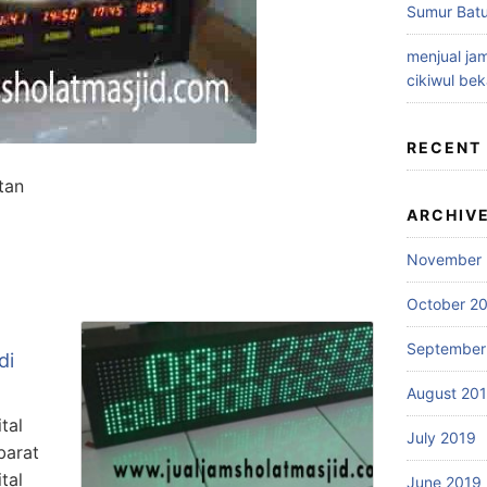
Sumur Batu
menjual jam
cikiwul bek
RECENT
atan
ARCHIV
November 
October 2
September
di
August 20
tal
July 2019
barat
tal
June 2019