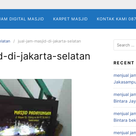
JAM DIGITAL MASJID
KARPET MASJID
KONTAK KAMI 08
elatan
jual-jam-masjid-di-jakarta-selatan
Search
for:
d-di-jakarta-selatan
RECENT
menjual jam
Jakasampu
menjual jam
Bintara Ja
menjual jam
Bintara bek
menjual jam