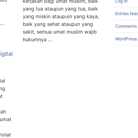
lim
kerjakan bagi umat muslim, baik
Log in
yang tua ataupun yang tua, baik
Entries fee
yang miskin ataupuin yang kaya,
 …
baik yang sehat ataupun yang
Comments 
sakit, semua umat muslim wajib
WordPress.
hukumnya …
igital
tal
ang
at
lah
 umat
holat