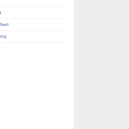
d
feed
org