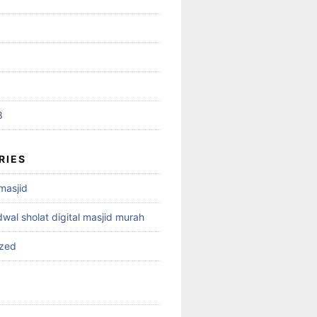
8
RIES
 masjid
dwal sholat digital masjid murah
ized