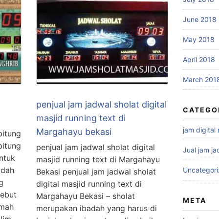
June 2018
May 2018
April 2018
March 201
penjual jam jadwal sholat digital
CATEGO
masjid running text di
jam digital
Margahayu bekasi
bitung
bitung
penjual jam jadwal sholat digital
Jual jam ja
ntuk
masjid running text di Margahayu
adah
Uncategor
Bekasi penjual jam jadwal sholat
g
digital masjid running text di
sebut
Margahayu Bekasi – sholat
META
umah
merupakan ibadah yang harus di