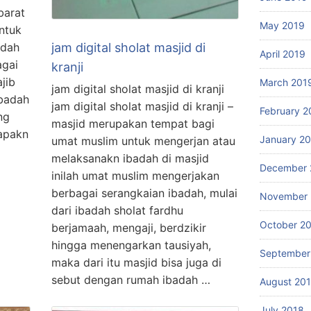
barat
May 2019
ntuk
jam digital sholat masjid di
adah
April 2019
agai
kranji
jib
March 201
jam digital sholat masjid di kranji
badah
jam digital sholat masjid di kranji –
February 2
ng
masjid merupakan tempat bagi
uapakn
January 2
umat muslim untuk mengerjan atau
melaksanakn ibadah di masjid
December 
inilah umat muslim mengerjakan
berbagai serangkaian ibadah, mulai
November 
dari ibadah sholat fardhu
October 2
berjamaah, mengaji, berdzikir
hingga menengarkan tausiyah,
September
maka dari itu masjid bisa juga di
sebut dengan rumah ibadah …
August 20
July 2018