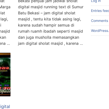
lat
Bekasi penjual jam jadwal sholat
Log in
 Marga
digital masjid running text di Sumur
Entries fee
lat
Batu Bekasi – jam digital sholat
lagi,
masjid , tentu kita tidak asing lagi,
Comments 
i
karena sudah hampir semua di
WordPress.
masjid
rumah ruamh ibadah seperti masjid
kan
dan juga musholla memasangkan
rena …
jam digital sholat masjid , karena …
igital