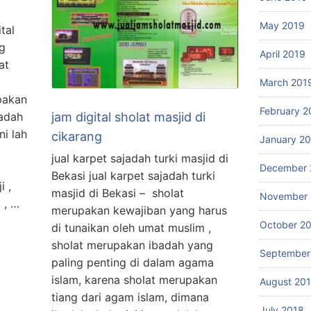
May 2019
tal
ng
April 2019
at
March 201
pakan
February 2
jam digital sholat masjid di
adah
ni lah
cikarang
January 2
jual karpet sajadah turki masjid di
December 
Bekasi jual karpet sajadah turki
i ,
masjid di Bekasi – sholat
November 
 , …
merupakan kewajiban yang harus
October 2
di tunaikan oleh umat muslim ,
sholat merupakan ibadah yang
September
paling penting di dalam agama
islam, karena sholat merupakan
August 20
tiang dari agam islam, dimana
July 2018