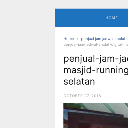
Skip
to
content
HOME
Home
penjual jam jadwal sholat 
penjual-jam-jadwal-sholat-digital-m
penjual-jam-ja
masjid-runnin
selatan
OCTOBER 27, 2018