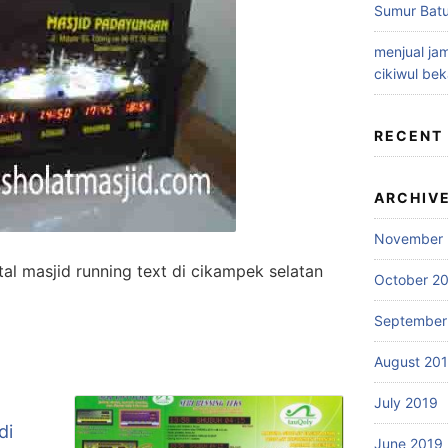
Sumur Batu
menjual jam
cikiwul bek
RECENT
ARCHIV
November 
tal masjid running text di cikampek selatan
October 2
September
August 20
July 2019
di
June 2019