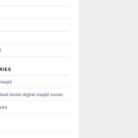
8
RIES
 masjid
dwal sholat digital masjid murah
ized