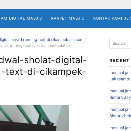
JAM DIGITAL MASJID
KARPET MASJID
KONTAK KAMI 08
digital masjid running text di cikampek selatan
Search
asjid-running-text-di-cikampek-selatan
for:
dwal-sholat-digital-
RECENT
g-text-di-cikampek-
menjual jam
Jakasampu
menjual jam
Bintara Ja
menjual jam
Bintara bek
menjual jam