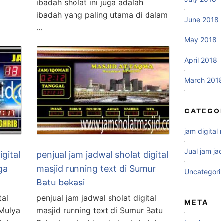
ibadah sholat ini juga adalah
ibadah yang paling utama di dalam
June 2018
…
May 2018
April 2018
March 201
CATEGO
jam digital
Jual jam ja
igital
penjual jam jadwal sholat digital
ga
masjid running text di Sumur
Uncategor
Batu bekasi
tal
penjual jam jadwal sholat digital
META
 Mulya
masjid running text di Sumur Batu