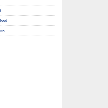
d
feed
org