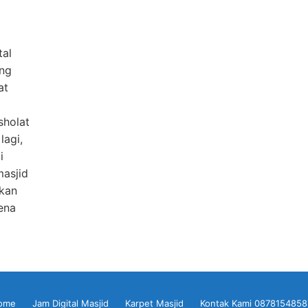
tal
ang
at
sholat
lagi,
i
masjid
kan
rena
ome
Jam Digital Masjid
Karpet Masjid
Kontak Kami 0878154858