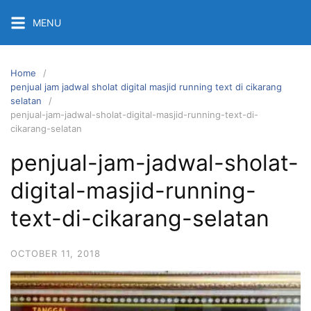
Skip
MENU
to
content
Home
penjual jam jadwal sholat digital masjid running text di cikarang
selatan
penjual-jam-jadwal-sholat-digital-masjid-running-text-di-
cikarang-selatan
penjual-jam-jadwal-sholat-
digital-masjid-running-
text-di-cikarang-selatan
OCTOBER 11, 2018