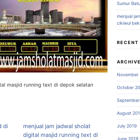
Sumur Batu
menjual jam
cikiwul bek
RECENT
ARCHIV
November 
tal masjid running text di depok selatan
October 2
September
August 20
d di
menjual jam jadwal sholat
July 2019
digital masjid running text di
June 2019