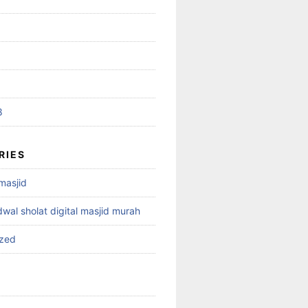
8
RIES
 masjid
dwal sholat digital masjid murah
ized