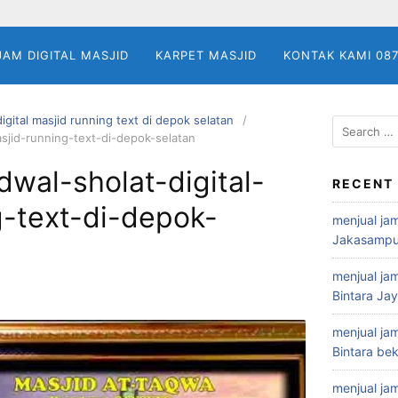
JAM DIGITAL MASJID
KARPET MASJID
KONTAK KAMI 08
digital masjid running text di depok selatan
Search
asjid-running-text-di-depok-selatan
for:
dwal-sholat-digital-
RECENT
g-text-di-depok-
menjual jam
Jakasampu
menjual jam
Bintara Ja
menjual jam
Bintara bek
menjual jam