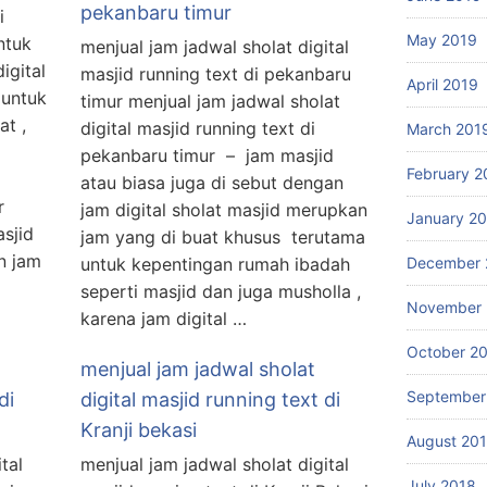
pekanbaru timur
i
May 2019
ntuk
menjual jam jadwal sholat digital
igital
masjid running text di pekanbaru
April 2019
 untuk
timur menjual jam jadwal sholat
t ,
digital masjid running text di
March 201
pekanbaru timur – jam masjid
February 2
atau biasa juga di sebut dengan
ur
jam digital sholat masjid merupkan
January 2
asjid
jam yang di buat khusus terutama
n jam
untuk kepentingan rumah ibadah
December 
seperti masjid dan juga musholla ,
November 
karena jam digital …
October 2
menjual jam jadwal sholat
September
di
digital masjid running text di
Kranji bekasi
August 20
tal
menjual jam jadwal sholat digital
July 2018