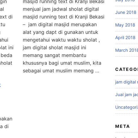
gin
masjid running text di Kranji Bekasi
al
menjual jam jadwal sholat digital
June 2018
ext di
masjid running text di Kranji Bekasi
ktu
– jam digital masjid merupakan
May 2018
g
alat yang dapt di gunakan untuk
April 2018
ahui
mengetahui waktu waktu sholat ,
at ini
jam digital sholat masjid ini
March 201
 beda
memang sangat membantu
sholat
khususnya bagi umat muslim, kita
CATEGO
sebagai umat muslim memang …
jam digital
k
Jual jam ja
Uncategor
pakan
a di
META