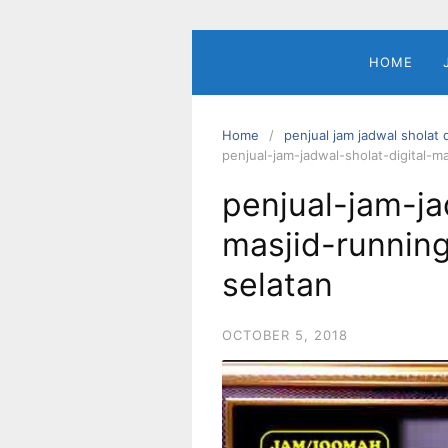
Skip
to
content
HOME
Home
penjual jam jadwal sholat 
penjual-jam-jadwal-sholat-digital-m
penjual-jam-ja
masjid-runnin
selatan
OCTOBER 5, 2018