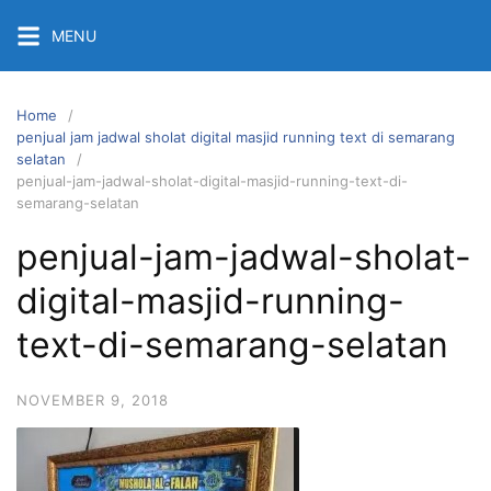
Skip
MENU
to
content
Home
penjual jam jadwal sholat digital masjid running text di semarang
selatan
penjual-jam-jadwal-sholat-digital-masjid-running-text-di-
semarang-selatan
penjual-jam-jadwal-sholat-
digital-masjid-running-
text-di-semarang-selatan
NOVEMBER 9, 2018