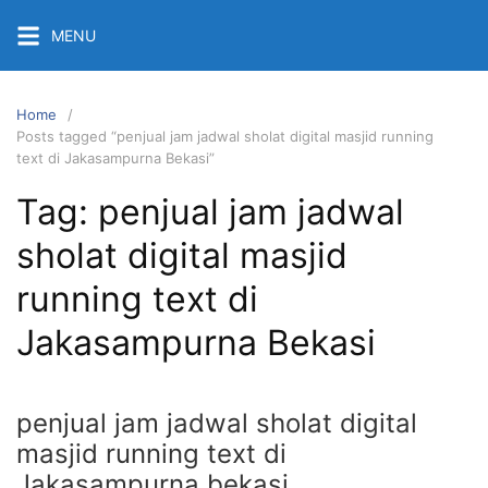
Skip
MENU
to
content
Home
Posts tagged “penjual jam jadwal sholat digital masjid running
text di Jakasampurna Bekasi”
Tag:
penjual jam jadwal
sholat digital masjid
running text di
Jakasampurna Bekasi
penjual jam jadwal sholat digital
masjid running text di
Jakasampurna bekasi