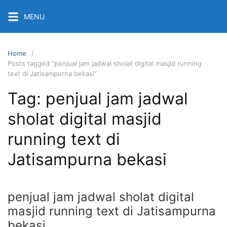
Skip
MENU
to
content
Home
Posts tagged “penjual jam jadwal sholat digital masjid running
text di Jatisampurna bekasi”
Tag:
penjual jam jadwal
sholat digital masjid
running text di
Jatisampurna bekasi
penjual jam jadwal sholat digital
masjid running text di Jatisampurna
bekasi