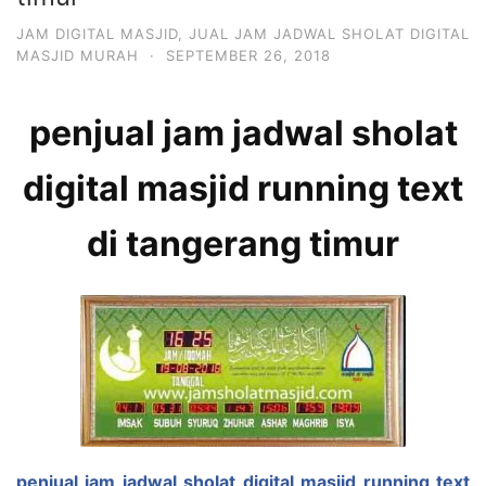
JAM DIGITAL MASJID
,
JUAL JAM JADWAL SHOLAT DIGITAL
MASJID MURAH
·
SEPTEMBER 26, 2018
penjual jam jadwal sholat
digital masjid running text
di tangerang timur
penjual jam jadwal sholat digital masjid running text