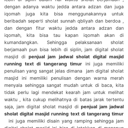
dengan adanya waktu jedda antara adzan dan juga
iqomah juga kita bisa menggunakannya untuk
beribadah seperti sholat sunnah qbliyah dan berdoa ,
dan dengan fitur waktu jedda antara adzan dan
iqomah, kita bisa tau kapan iqomah akan di
kumandangkan. Sehingga pelaksanaan sholat
berjamaah pun bisa lebih di siplin, jam digital sholat
masjid di
penjual jam jadwal sholat digital masjid
running text di tangerang timur
ini juga memiliki
penulisan yang sangat jelas dimana jam digital sholat
masjid ini memiliki penulisan dengan warna merah
menyala sehingga sangat mudah untuk di baca, kita
tidak perlu lagi mendekat kearah jam untuk melihat
waktu , kita cukup melihatnya di batas jarak tertentu
saja, jam digital sholat masjid di
penjual jam jadwal
sholat digital masjid running text di tangerang timur
ini juga memiliki disain yang ramping sehingga jam
digital sholat masjid ini bisa di letakkan di manapun