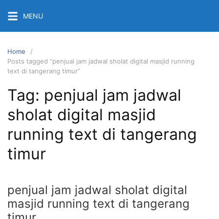
Skip
MENU
to
content
Home
Posts tagged “penjual jam jadwal sholat digital masjid running
text di tangerang timur”
Tag:
penjual jam jadwal
sholat digital masjid
running text di tangerang
timur
penjual jam jadwal sholat digital
masjid running text di tangerang
timur