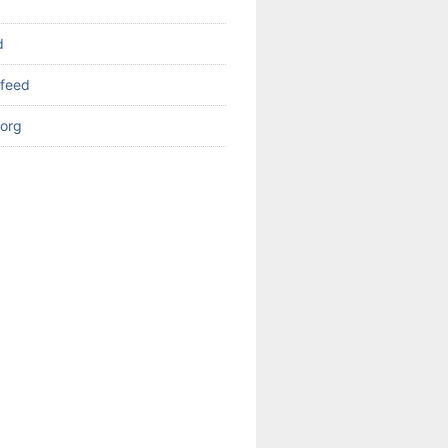
d
feed
org