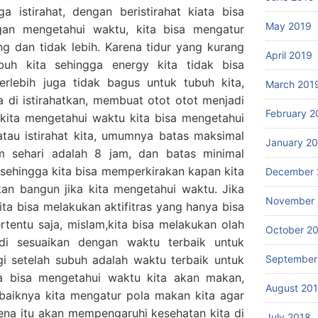
a istirahat, dengan beristirahat kiata bisa
May 2019
an mengetahui waktu, kita bisa mengatur
ang dan tidak lebih. Karena tidur yang kurang
April 2019
buh kita sehingga energy kita tidak bisa
erlebih juga tidak bagus untuk tubuh kita,
March 201
ma di istirahatkan, membuat otot otot menjadi
February 2
kita mengetahui waktu kita bisa mengetahui
tau istirahat kita, umumnya batas maksimal
January 2
m sehari adalah 8 jam, dan batas minimal
 sehingga kita bisa memperkirakan kapan kita
December 
kan bangun jika kita mengetahui waktu. Jika
November 
ita bisa melakukan aktifitras yang hanya bisa
rtentu saja, mislam,kita bisa melakukan olah
October 2
di sesuaikan dengan waktu terbaik untuk
i setelah subuh adalah waktu terbaik untuk
September
ita bisa mengetahui waktu kita akan makan,
August 20
baiknya kita mengatur pola makan kita agar
rena itu akan mempengaruhi kesehatan kita di
July 2018