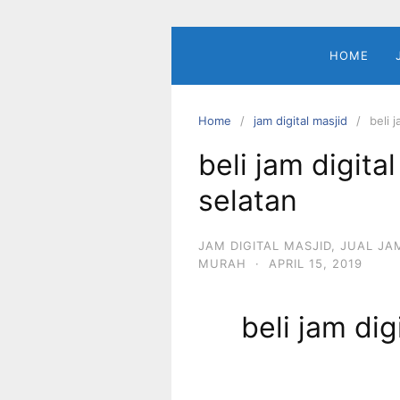
Skip
to
content
HOME
Home
jam digital masjid
beli 
beli jam digita
selatan
JAM DIGITAL MASJID
,
JUAL JA
MURAH
·
APRIL 15, 2019
beli jam dig