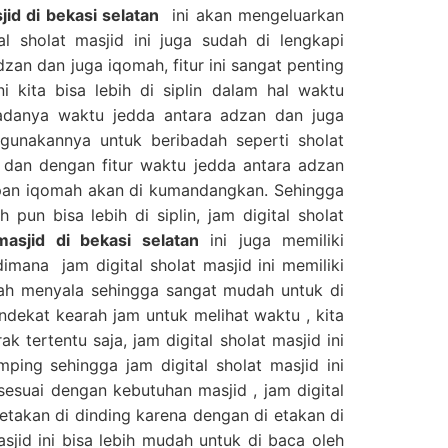
sjid di bekasi selatan
ini akan mengeluarkan
al sholat masjid ini juga sudah di lengkapi
zan dan juga iqomah, fitur ini sangat penting
ni kita bisa lebih di siplin dalam hal waktu
adanya waktu jedda antara adzan dan juga
gunakannya untuk beribadah seperti sholat
 dan dengan fitur waktu jedda antara adzan
apan iqomah akan di kumandangkan. Sehingga
 pun bisa lebih di siplin, jam digital sholat
 masjid di bekasi selatan
ini juga memiliki
dimana jam digital sholat masjid ini memiliki
ah menyala sehingga sangat mudah untuk di
endekat kearah jam untuk melihat waktu , kita
k tertentu saja, jam digital sholat masjid ini
mping sehingga jam digital sholat masjid ini
sesuai dengan kebutuhan masjid , jam digital
 letakan di dinding karena dengan di etakan di
asjid ini bisa lebih mudah untuk di baca oleh