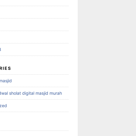
8
RIES
 masjid
dwal sholat digital masjid murah
ized