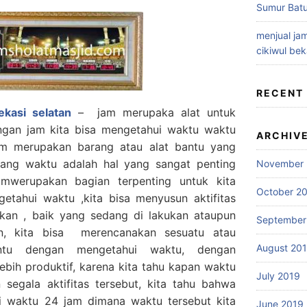
Sumur Batu
menjual jam
cikiwul bek
RECENT
ekasi selatan
– jam merupaka alat untuk
gan jam kita bisa mengetahui waktu waktu
ARCHIV
am merupakan barang atau alat bantu yang
ang waktu adalah hal yang sangat penting
November 
 mwerupakan bagian terpenting untuk kita
October 2
etahui waktu ,kita bisa menyusun aktifitas
kukan , baik yang sedang di lakukan ataupun
September
n, kita bisa merencanakan sesuatu atau
August 20
tentu dengan mengetahui waktu, dengan
lebih produktif, karena kita tahu kapan waktu
July 2019
segala aktifitas tersebut, kita tahu bahwa
ki waktu 24 jam dimana waktu tersebut kita
June 2019