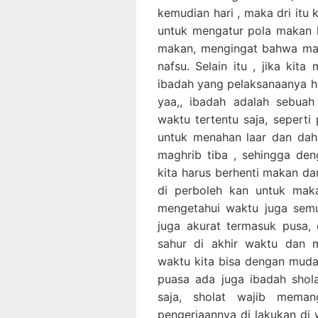
kemudian hari , maka dri itu
untuk mengatur pola makan ki
makan, mengingat bahwa mau
nafsu. Selain itu , jika kit
ibadah yang pelaksanaanya ha
yaa,, ibadah adalah sebuah
waktu tertentu saja, seperti
untuk menahan laar dan dah
maghrib tiba , sehingga de
kita harus berhenti makan d
di perboleh kan untuk ma
mengetahui waktu juga semu
juga akurat termasuk pusa,
sahur di akhir waktu dan 
waktu kita bisa dengan mudah
puasa ada juga ibadah shol
saja, sholat wajib mema
pengerjaannya di lakukan di 