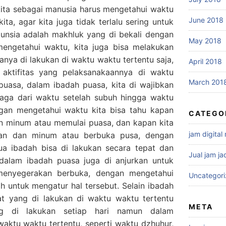
 kita sebagai manusia harus mengetahui waktu
June 2018
ta, agar kita juga tidak terlalu sering untuk
nsia adalah makhluk yang di bekali dengan
May 2018
a mengetahui waktu, kita juga bisa melakukan
nya di lakukan di waktu waktu tertentu saja,
April 2018
 aktifitas yang pelaksanakaannya di waktu
March 201
 puasa, dalam ibadah puasa, kita di wajibkan
aga dari waktu setelah subuh hingga waktu
ngan mengetahui waktu kita bisa tahu kapan
CATEGO
an minum atau memulai puasa, dan kapan kita
jam digital
kan dan minum atau berbuka pusa, dengan
a ibadah bisa di lakukan secara tepat dan
Jual jam ja
 dalam ibadah puasa juga di anjurkan untuk
menyegerakan berbuka, dengan mengetahui
Uncategor
 untuk mengatur hal tersebut. Selain ibadah
at yang di lakukan di waktu waktu tertentu
META
ng di lakukan setiap hari namun dalam
waktu waktu tertentu, seperti waktu dzhuhur,