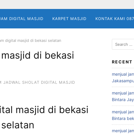
JAM DIGITAL MASJID
KARPET MASJID
KONTAK KAMI 08
jam digital masjid di bekasi selatan
Search
for:
l masjid di bekasi
RECENT
menjual jam
Jakasampu
M JADWAL SHOLAT DIGITAL MASJID
menjual jam
Bintara Ja
ital masjid di bekasi
menjual jam
Bintara bek
selatan
menjual jam