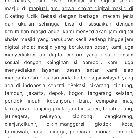
berkualitas, kami disini menjual jam digital sholat
masjid di
menjual jam jadwal sholat digital masjid di
Ciketing Udik Bekasi
dengan berbagai macam jenis
dan ukuran sehingga bisa di sesuaikan dengan
kebutuhan masjid anda, kami menyediakan jam digital
sholat masjid yang berukuran kecil, sedang hingga jam
digital sholat masjid yang berukuran besar, kami juga
menyediakan jam digital custom yang bisa di pesan
sesuai dengan keinginan si pembeli. Kami juga
menyediakan layanan pesan antar, kami siap
mengantarkan pesanan anda ke berbagai wilayah yang
ada di indonesia seperti, “Bekasi, cikarang, cibitung,
tambun, jakarta, depok, bogor, tangerang selatan,
pondok indah, kebanyoran baru, cempaka mas,
kemayoran, tanjung priuk, gambir, senen, tanah abang,
jatinegara, pekayon, cibinong, cengkareng,
cianjur,cikunir, cikini,manggarai, glodok, kota,
fatmawati, pasar minggu, pancoran, monas, pondok