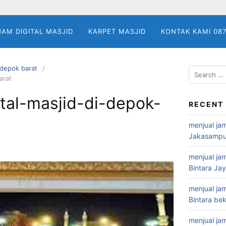
JAM DIGITAL MASJID
KARPET MASJID
KONTAK KAMI 08
i depok barat
Search
arat
for:
tal-masjid-di-depok-
RECENT
menjual jam
Jakasampu
menjual jam
Bintara Ja
menjual jam
Bintara bek
menjual jam