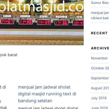
Sumur Batu
menjual jam
cikiwul bek
RECENT
ARCHIV
epok barat
November 
October 2
September
d di
menjual jam jadwal sholat
August 20
digital masjid running text di
July 2019
bandung selatan
i
ntuk
menjual jam jadwal sholat digital
June 2019