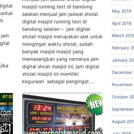
igital
masjid running text di bandung
May 2019
 untuk
selatan menjual jam jadwal sholat
ah
digital masjid running text di
April 2019
bandung selatan – jam digital
 jam
March 201
sholat masjid merupakan alat untuk
gital
mengingat waktu sholat, sudah
February 2
banyak masjid masjid yang
memasangkan yang namanya jam
January 2
jika
digital shoat masjid ini, jam digital
December 
sholat masjid ini memiliki
kegunaan sebagai pengingat …
November 
October 2
September
August 20
July 2018