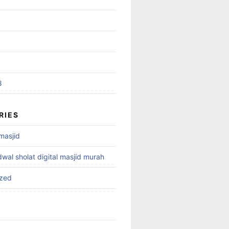
8
RIES
 masjid
dwal sholat digital masjid murah
ized