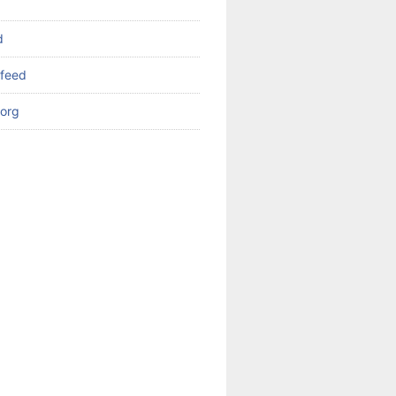
d
feed
org