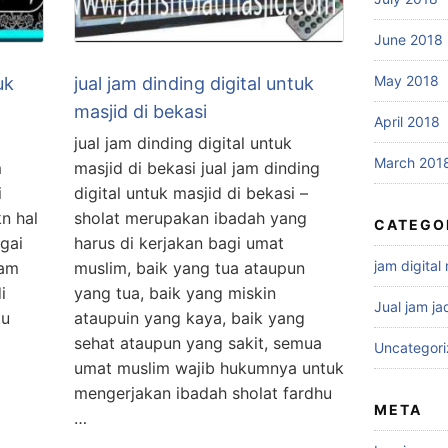
June 2018
May 2018
uk
jual jam dinding digital untuk
masjid di bekasi
April 2018
jual jam dinding digital untuk
March 201
m
masjid di bekasi jual jam dinding
i
digital untuk masjid di bekasi –
n hal
sholat merupakan ibadah yang
CATEGO
agai
harus di kerjakan bagi umat
jam digital
lam
muslim, baik yang tua ataupun
i
yang tua, baik yang miskin
Jual jam ja
tu
ataupuin yang kaya, baik yang
sehat ataupun yang sakit, semua
Uncategor
umat muslim wajib hukumnya untuk
mengerjakan ibadah sholat fardhu
META
…