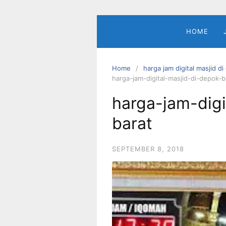
Skip
to
content
HOME
Home
harga jam digital masjid d
harga-jam-digital-masjid-di-depok-b
harga-jam-digi
barat
SEPTEMBER 8, 2018