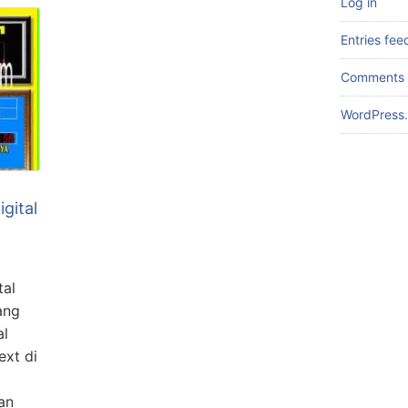
Log in
Entries fee
Comments 
WordPress.
igital
tal
ang
al
ext di
an