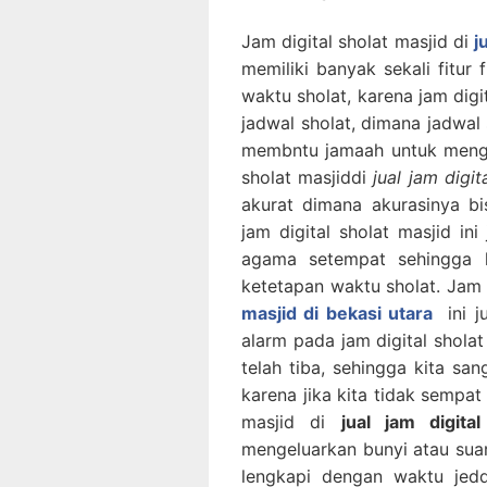
Jam digital sholat masjid di
j
memiliki banyak sekali fitur
waktu sholat, karena jam digi
jadwal sholat, dimana jadwal 
membntu jamaah untuk menget
sholat masjiddi
jual jam digit
akurat dimana akurasinya b
jam digital sholat masjid in
agama setempat sehingga ki
ketetapan waktu sholat. Jam d
masjid di bekasi utara
ini j
alarm pada jam digital sholat
telah tiba, sehingga kita sa
karena jika kita tidak sempat 
masjid di
jual jam digita
mengeluarkan bunyi atau suara
lengkapi dengan waktu jedd