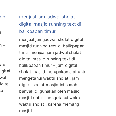
d di
menjual jam jadwal sholat
digital masjid running text di
balikpapan timur
i
l
menjual jam jadwal sholat digital
n –
masjid running text di balikpapan
timur menjual jam jadwal sholat
digital masjid running text di
ktu
balikpapan timur – jam digital
igital
sholat masjid merupakan alat untul
dwal
mengetahui waktu sholat , jam
gital
digital sholat masjid ini sudah
ta
banyak di gunakan olen masjid
masjid untuk mengetahui waktu
waktu sholat , karena memang
masjid …