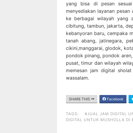
yang bisa di pesan sesuai
menyediakan layanan pesan 
ke berbagai wilayah yang ad
cibitung, tambun, jakarta, d
kebanyoran baru, cempaka ma
tanah abang, jatinegara, pek
cikini,manggarai, glodok, ko
pondok pinang, pondok aren, d
pusat, timur dan wilayah wilay
memesan jam digital sholat 
wassalam.
SHARE THIS
Facebook
TAGS:
#JUAL JAM DIGITAL U
DIGITAL UNTUK MUSHOLLA DI 