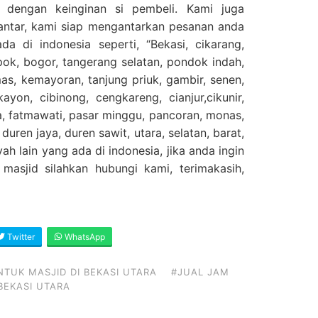
 dengan keinginan si pembeli. Kami juga
antar, kami siap mengantarkan pesanan anda
a di indonesia seperti, “Bekasi, cikarang,
epok, bogor, tangerang selatan, pondok indah,
s, kemayoran, tanjung priuk, gambir, senen,
ayon, cibinong, cengkareng, cianjur,cikunir,
ta, fatmawati, pasar minggu, pancoran, monas,
uren jaya, duren sawit, utara, selatan, barat,
ah lain yang ada di indonesia, jika anda ingin
masjid silahkan hubungi kami, terimakasih,
Twitter
WhatsApp
NTUK MASJID DI BEKASI UTARA
#JUAL JAM
BEKASI UTARA