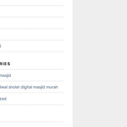
8
RIES
 masjid
dwal sholat digital masjid murah
ized