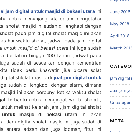
ual jam digital untuk masjid di bekasi utara
ini
June 2018
 fitur untuk menunjang kita dalam mengetahui
May 2018
tal sholat masjid ini sudah di lengkapi dengan
sholat pada jam digital sholat masjid ini akan
April 2018
ahui waktu sholat, jadwal pada jam digital
al untuk masjid di bekasi utara
ini juga sudah
March 201
isa bertahan hingga 100 tahun, jadwal pada
i juga sudah di sesuaikan dengan kementrian
CATEGO
ta tidak perlu khawatir jika bicara solat
igital shlolat masjid di
jual jam digital untuk
jam digital
uga sudah di lengkapi dengan alarm, dimana
Jual jam ja
 masjid ini akan berbunyi ketika waktu sholat
ngat terbantu untuk mengingat waktu sholat ,
Uncategor
untuk melihat ke arah jam , jam digital sholat
l untuk masjid di bekasi utara
ini akan
META
. Jam digital sholat masjid ini juga sudah di
a antara adzan dan juga iqomah, fitur ini