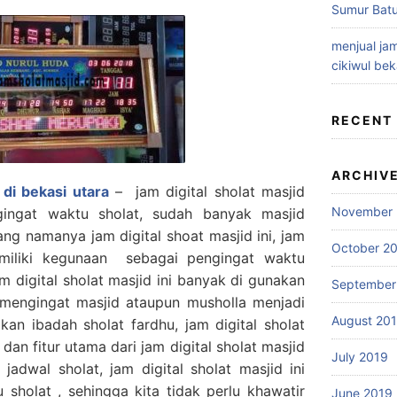
Sumur Batu
menjual jam
cikiwul bek
RECENT
ARCHIV
 di bekasi utara
– jam digital sholat masjid
November 
ingat waktu sholat, sudah banyak masjid
g namanya jam digital shoat masjid ini, jam
October 2
memiliki kegunaan sebagai pengingat waktu
am digital sholat masjid ini banyak di gunakan
September
 mengingat masjid ataupun musholla menjadi
August 20
an ibadah sholat fardhu, jam digital sholat
 dan fitur utama dari jam digital sholat masjid
July 2019
 jadwal sholat, jam digital sholat masjid ini
u sholat , sehingga kita tidak perlu khawatir
June 2019