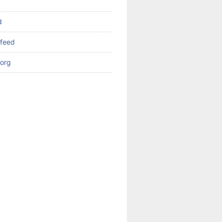
d
feed
org