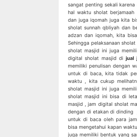
sangat penting sekali karena d
hal waktu sholat berjamaah
dan juga iqomah juga kita b
sholat sunnah qbliyah dan b
adzan dan iqomah, kita bis
Sehingga pelaksanaan sholat b
sholat masjid ini juga memi
digital sholat masjid di
jual
memiliki penulisan dengan 
untuk di baca, kita tidak p
waktu , kita cukup melihatny
sholat masjid ini juga memil
sholat masjid ini bisa di l
masjid , jam digital sholat ma
dengan di etakan di dinding j
untuk di baca oleh para ja
bisa mengetahui kapan waktu s
juga memiliki bentuk yang sa