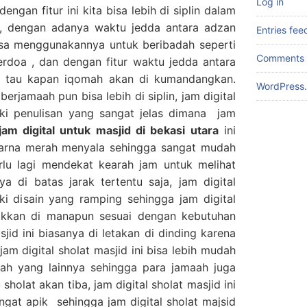
Log in
engan fitur ini kita bisa lebih di siplin dalam
 , dengan adanya waktu jedda antara adzan
Entries fee
isa menggunakannya untuk beribadah seperti
Comments 
erdoa , dan dengan fitur waktu jedda antara
a tau kapan iqomah akan di kumandangkan.
WordPress.
erjamaah pun bisa lebih di siplin, jam digital
liki penulisan yang sangat jelas dimana jam
 jam digital untuk masjid di bekasi utara
ini
warna merah menyala sehingga sangat mudah
erlu lagi mendekat kearah jam untuk melihat
a di batas jarak tertentu saja, jam digital
iki disain yang ramping sehingga jam digital
etakkan di manapun sesuai dengan kebutuhan
sjid ini biasanya di letakan di dinding karena
am digital sholat masjid ini bisa lebih mudah
mah yang lainnya sehingga para jamaah juga
holat akan tiba, jam digital sholat masjid ini
ngat apik sehingga jam digital sholat majsid