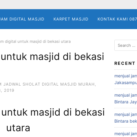
JAM DIGITAL MASJID
KARPET MASJID
KONTAK KAMI 08
jam digital untuk masjid di bekasi utara
Search
for:
l untuk masjid di bekasi
RECENT
menjual jam
Jakasampu
M JADWAL SHOLAT DIGITAL MASJID MURAH
,
, 2019
menjual jam
Bintara Ja
l untuk masjid di bekasi
menjual jam
Bintara bek
utara
menjual jam