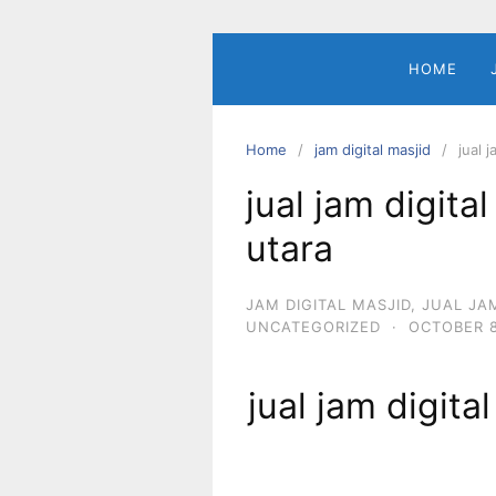
Skip
to
content
HOME
Home
jam digital masjid
jual 
jual jam digita
utara
JAM DIGITAL MASJID
,
JUAL JA
UNCATEGORIZED
·
OCTOBER 8
jual jam digita