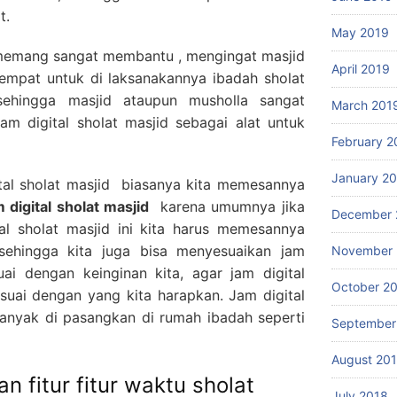
t.
May 2019
i memang sangat membantu , mengingat masjid
April 2019
tempat untuk di laksanakannya ibadah sholat
sehingga masjid ataupun musholla sangat
March 201
m digital sholat masjid sebagai alat untuk
February 2
January 2
tal sholat masjid biasanya kita memesannya
m digital sholat masjid
karena umumnya jika
December 
tal sholat masjid ini kita harus memesannya
 sehingga kita juga bisa menyesuaikan jam
November 
suai dengan keinginan kita, agar jam digital
October 2
sesuai dengan yang kita harapkan. Jam digital
 banyak di pasangkan di rumah ibadah seperti
September
August 20
an fitur fitur waktu sholat
July 2018