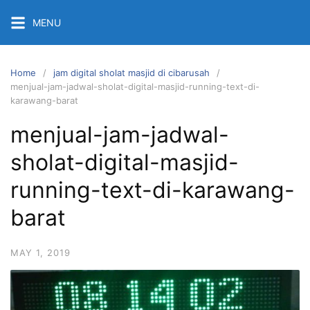
Skip
MENU
to
content
Home
jam digital sholat masjid di cibarusah
menjual-jam-jadwal-sholat-digital-masjid-running-text-di-
karawang-barat
menjual-jam-jadwal-
sholat-digital-masjid-
running-text-di-karawang-
barat
MAY 1, 2019