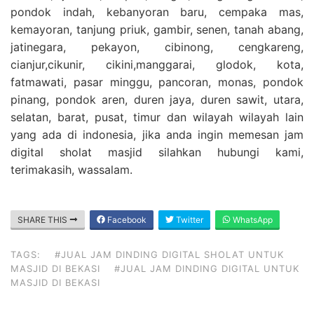
pondok indah, kebanyoran baru, cempaka mas,
kemayoran, tanjung priuk, gambir, senen, tanah abang,
jatinegara, pekayon, cibinong, cengkareng,
cianjur,cikunir, cikini,manggarai, glodok, kota,
fatmawati, pasar minggu, pancoran, monas, pondok
pinang, pondok aren, duren jaya, duren sawit, utara,
selatan, barat, pusat, timur dan wilayah wilayah lain
yang ada di indonesia, jika anda ingin memesan jam
digital sholat masjid silahkan hubungi kami,
terimakasih, wassalam.
SHARE THIS
Facebook
Twitter
WhatsApp
TAGS:
#JUAL JAM DINDING DIGITAL SHOLAT UNTUK
MASJID DI BEKASI
#JUAL JAM DINDING DIGITAL UNTUK
MASJID DI BEKASI