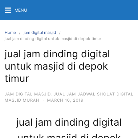
Skip
MENU
to
content
Home
jam digital masjid
jual jam dinding digital untuk masjid di depok timur
jual jam dinding digital
untuk masjid di depok
timur
JAM DIGITAL MASJID
,
JUAL JAM JADWAL SHOLAT DIGITAL
MASJID MURAH
·
MARCH 10, 2019
jual jam dinding digital
untuk masjid di depok