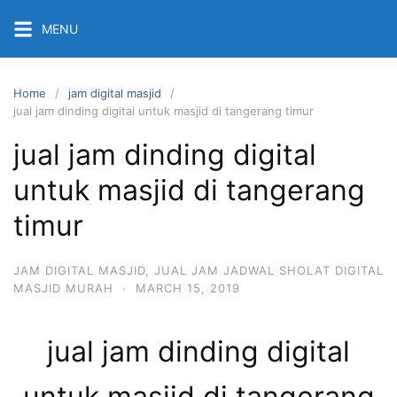
Skip
MENU
to
content
Home
jam digital masjid
jual jam dinding digital untuk masjid di tangerang timur
jual jam dinding digital
untuk masjid di tangerang
timur
JAM DIGITAL MASJID
,
JUAL JAM JADWAL SHOLAT DIGITAL
MASJID MURAH
·
MARCH 15, 2019
jual jam dinding digital
untuk masjid di tangerang