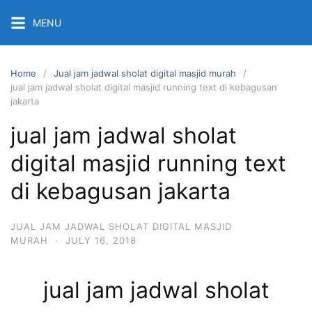
Skip
MENU
to
content
Home
Jual jam jadwal sholat digital masjid murah
jual jam jadwal sholat digital masjid running text di kebagusan
jakarta
jual jam jadwal sholat
digital masjid running text
di kebagusan jakarta
JUAL JAM JADWAL SHOLAT DIGITAL MASJID
MURAH
·
JULY 16, 2018
jual jam jadwal sholat