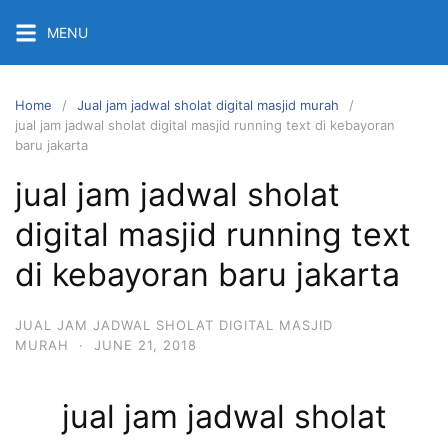
Skip
MENU
to
content
Home
Jual jam jadwal sholat digital masjid murah
jual jam jadwal sholat digital masjid running text di kebayoran
baru jakarta
jual jam jadwal sholat
digital masjid running text
di kebayoran baru jakarta
JUAL JAM JADWAL SHOLAT DIGITAL MASJID
MURAH
·
JUNE 21, 2018
jual jam jadwal sholat