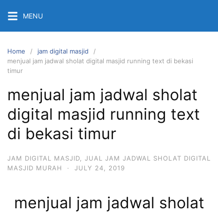
Skip
MENU
to
content
Home
jam digital masjid
menjual jam jadwal sholat digital masjid running text di bekasi
timur
menjual jam jadwal sholat
digital masjid running text
di bekasi timur
JAM DIGITAL MASJID
,
JUAL JAM JADWAL SHOLAT DIGITAL
MASJID MURAH
·
JULY 24, 2019
menjual jam jadwal sholat