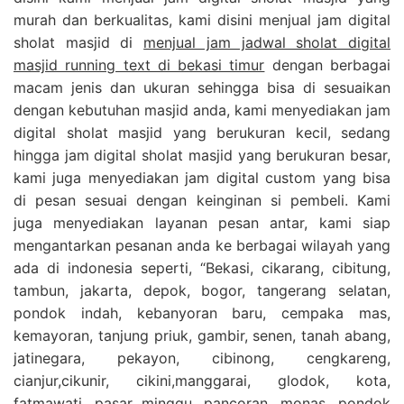
murah dan berkualitas, kami disini menjual jam digital
sholat masjid di
menjual jam jadwal sholat digital
masjid running text di bekasi timur
dengan berbagai
macam jenis dan ukuran sehingga bisa di sesuaikan
dengan kebutuhan masjid anda, kami menyediakan jam
digital sholat masjid yang berukuran kecil, sedang
hingga jam digital sholat masjid yang berukuran besar,
kami juga menyediakan jam digital custom yang bisa
di pesan sesuai dengan keinginan si pembeli. Kami
juga menyediakan layanan pesan antar, kami siap
mengantarkan pesanan anda ke berbagai wilayah yang
ada di indonesia seperti, “Bekasi, cikarang, cibitung,
tambun, jakarta, depok, bogor, tangerang selatan,
pondok indah, kebanyoran baru, cempaka mas,
kemayoran, tanjung priuk, gambir, senen, tanah abang,
jatinegara, pekayon, cibinong, cengkareng,
cianjur,cikunir, cikini,manggarai, glodok, kota,
fatmawati, pasar minggu, pancoran, monas, pondok