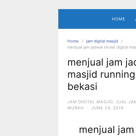
Skip
to
content
HOME
Home
jam digital masjid
menjual jam jadwal sholat digital mas
menjual jam jad
masjid running 
bekasi
JAM DIGITAL MASJID
,
JUAL JA
MURAH
·
JUNE 24, 2019
menjual jam 