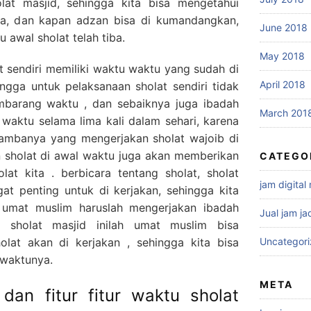
lat masjid, sehingga kita bisa mengetahui
ba, dan kapan adzan bisa di kumandangkan,
June 2018
awal sholat telah tiba.
May 2018
 sendiri memiliki waktu waktu yang sudah di
April 2018
ingga untuk pelaksanaan sholat sendiri tidak
mbarang waktu , dan sebaiknya juga ibadah
March 201
l waktu selama lima kali dalam sehari, karena
ambanya yang mengerjakan sholat wajoib di
 sholat di awal waktu juga akan memberikan
CATEGO
lat kita . berbicara tentang sholat, sholat
jam digital
t penting untuk di kerjakan, sehingga kita
 umat muslim haruslah mengerjakan ibadah
Jual jam ja
l sholat masjid inilah umat muslim bisa
lat akan di kerjakan , sehingga kita bisa
Uncategor
 waktunya.
META
 dan fitur fitur waktu sholat