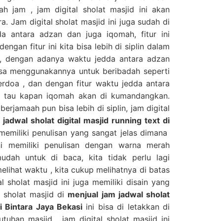
h jam , jam digital sholat masjid ini akan
. Jam digital sholat masjid ini juga sudah di
a antara adzan dan juga iqomah, fitur ini
engan fitur ini kita bisa lebih di siplin dalam
 , dengan adanya waktu jedda antara adzan
isa menggunakannya untuk beribadah seperti
erdoa , dan dengan fitur waktu jedda antara
a tau kapan iqomah akan di kumandangkan.
erjamaah pun bisa lebih di siplin, jam digital
jadwal sholat digital masjid running text di
 memiliki penulisan yang sangat jelas dimana
ini memiliki penulisan dengan warna merah
dah untuk di baca, kita tidak perlu lagi
lihat waktu , kita cukup melihatnya di batas
al sholat masjid ini juga memiliki disain yang
l sholat masjid di
menjual jam jadwal sholat
di Bintara Jaya Bekasi
ini bisa di letakkan di
uhan masjid , jam digital sholat masjid ini