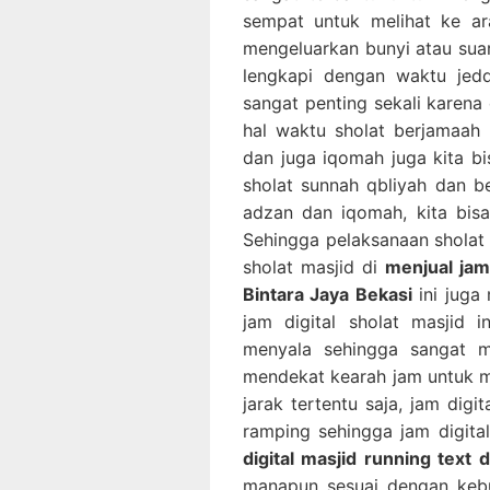
sempat untuk melihat ke ara
mengeluarkan bunyi atau suara
lengkapi dengan waktu jedd
sangat penting sekali karena d
hal waktu sholat berjamaah
dan juga iqomah juga kita b
sholat sunnah qbliyah dan b
adzan dan iqomah, kita bis
Sehingga pelaksanaan sholat b
sholat masjid di
menjual jam 
Bintara Jaya Bekasi
ini juga
jam digital sholat masjid 
menyala sehingga sangat mu
mendekat kearah jam untuk me
jarak tertentu saja, jam digit
ramping sehingga jam digita
digital masjid running text 
manapun sesuai dengan kebut