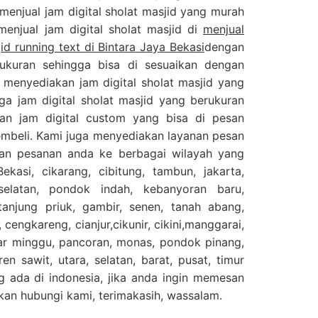
 menjual jam digital sholat masjid yang murah
 menjual jam digital sholat masjid di
menjual
jid running text di Bintara Jaya Bekasi
dengan
ukuran sehingga bisa di sesuaikan dengan
 menyediakan jam digital sholat masjid yang
ga jam digital sholat masjid yang berukuran
an jam digital custom yang bisa di pesan
embeli. Kami juga menyediakan layanan pesan
kan pesanan anda ke berbagai wilayah yang
ekasi, cikarang, cibitung, tambun, jakarta,
selatan, pondok indah, kebanyoran baru,
njung priuk, gambir, senen, tanah abang,
 cengkareng, cianjur,cikunir, cikini,manggarai,
sar minggu, pancoran, monas, pondok pinang,
en sawit, utara, selatan, barat, pusat, timur
g ada di indonesia, jika anda ingin memesan
ahkan hubungi kami, terimakasih, wassalam.