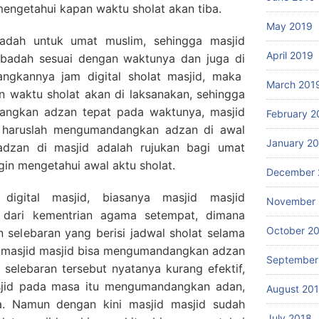
mengetahui kapan waktu sholat akan tiba.
May 2019
adah untuk umat muslim, sehingga masjid
April 2019
ibadah sesuai dengan waktunya dan juga di
ngkannya jam digital sholat masjid, maka
March 201
n waktu sholat akan di laksanakan, sehingga
angkan adzan tepat pada waktunya, masjid
February 2
 haruslah mengumandangkan adzan di awal
January 2
dzan di masjid adalah rujukan bagi umat
gin mengetahui awal aktu sholat.
December 
igital masjid, biasanya masjid masjid
November 
 dari kementrian agama setempat, dimana
October 2
n selebaran yang berisi jadwal sholat selama
a masjid masjid bisa mengumandangkan adzan
September
selebaran tersebut nyatanya kurang efektif,
sjid pada masa itu mengumandangkan adan,
August 20
a. Namun dengan kini masjid masjid sudah
July 2018