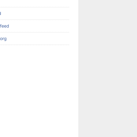
d
feed
org