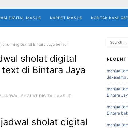
JAM DIGITAL MASJID
KARPET MASJID
KONTAK KAMI 08
Search
jid running text di Bintara Jaya bekasi
for:
wal sholat digital
RECENT
text di Bintara Jaya
menjual jam
Jakasampu
menjual jam
Bintara Ja
M JADWAL SHOLAT DIGITAL MASJID
menjual jam
Bintara bek
jadwal sholat digital
menjual jam