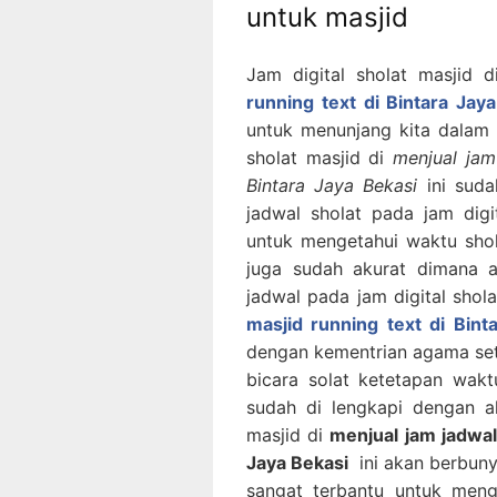
untuk masjid
Jam digital sholat masjid 
running text di Bintara Jay
untuk menunjang kita dalam 
sholat masjid di
menjual jam
Bintara Jaya Bekasi
ini suda
jadwal sholat pada jam dig
untuk mengetahui waktu shola
juga sudah akurat dimana a
jadwal pada jam digital shol
masjid running text di Bint
dengan kementrian agama sete
bicara solat ketetapan waktu
sudah di lengkapi dengan a
masjid di
menjual jam jadwal 
Jaya Bekasi
ini akan berbunyi
sangat terbantu untuk mengi