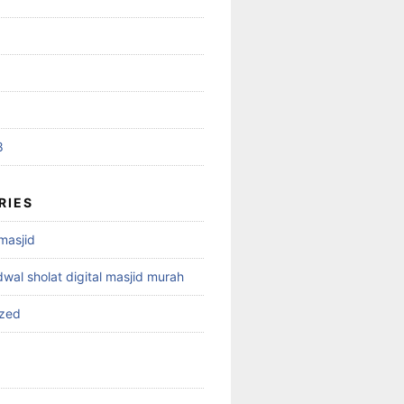
8
RIES
 masjid
dwal sholat digital masjid murah
ized