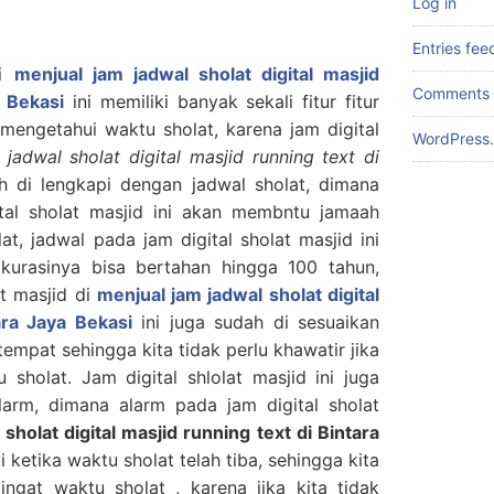
Log in
Entries fee
di
menjual jam jadwal sholat digital masjid
Comments 
a Bekasi
ini memiliki banyak sekali fitur fitur
mengetahui waktu sholat, karena jam digital
WordPress.
 jadwal sholat digital masjid running text di
h di lengkapi dengan jadwal sholat, dimana
ital sholat masjid ini akan membntu jamaah
t, jadwal pada jam digital sholat masjid ini
kurasinya bisa bertahan hingga 100 tahun,
at masjid di
menjual jam jadwal sholat digital
ara Jaya Bekasi
ini juga sudah di sesuaikan
mpat sehingga kita tidak perlu khawatir jika
 sholat. Jam digital shlolat masjid ini juga
larm, dimana alarm pada jam digital sholat
sholat digital masjid running text di Bintara
 ketika waktu sholat telah tiba, sehingga kita
ngat waktu sholat , karena jika kita tidak