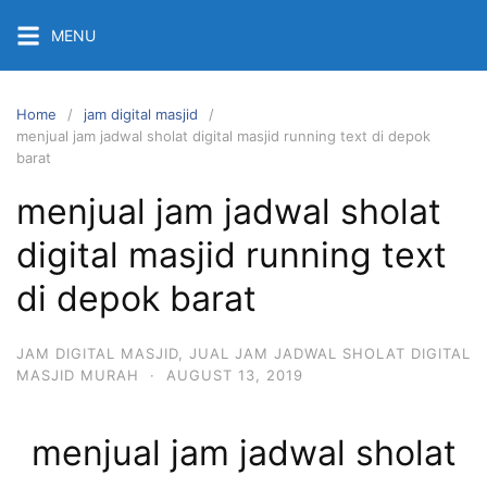
Skip
MENU
to
content
Home
jam digital masjid
menjual jam jadwal sholat digital masjid running text di depok
barat
menjual jam jadwal sholat
digital masjid running text
di depok barat
JAM DIGITAL MASJID
,
JUAL JAM JADWAL SHOLAT DIGITAL
MASJID MURAH
·
AUGUST 13, 2019
menjual jam jadwal sholat