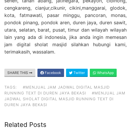
senen, tanah abang, jatinegara, pekayon, cibinong,
cengkareng, cianjur,cikunir, cikini,manggarai, glodok,
kota, fatmawati, pasar minggu, pancoran, monas,
pondok pinang, pondok aren, duren jaya, duren sawit,
utara, selatan, barat, pusat, timur dan wilayah wilayah
lain yang ada di indonesia, jika anda ingin memesan
jam digital sholat masjid silahkan hubungi kami,
terimakasih, wassalam.
SHARE THIS
Facebook
Twitter
WhatsApp
TAGS:
#MENJUAL JAM JADWAL DIGITAL MASJID
RUNNING TEXT DI DUREN JAYA BEKASI
#MENJUAL JAM
JADWAL SHOLAT DIGITAL MASJID RUNNING TEXT DI
DUREN JAYA BEKASI
Related Posts