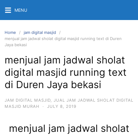
Skip
MENU
to
content
Home
jam digital masjid
menjual jam jadwal sholat digital masjid running text di Duren
Jaya bekasi
menjual jam jadwal sholat
digital masjid running text
di Duren Jaya bekasi
JAM DIGITAL MASJID
,
JUAL JAM JADWAL SHOLAT DIGITAL
MASJID MURAH
·
JULY 8, 2019
menjual jam jadwal sholat