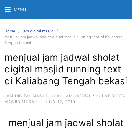
Skip
MENU
to
content
Home
jam digital masjid
menjual jam jadwal sholat digital masjid running text di Kaliabang
Tengah bekasi
menjual jam jadwal sholat
digital masjid running text
di Kaliabang Tengah bekasi
JAM DIGITAL MASJID
,
JUAL JAM JADWAL SHOLAT DIGITAL
MASJID MURAH
·
JULY 12, 2019
menjual jam jadwal sholat