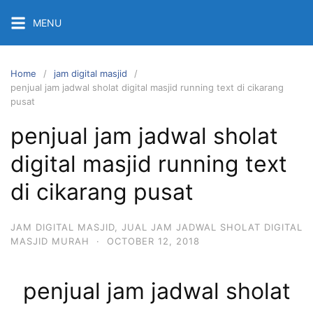
Skip
MENU
to
content
Home
jam digital masjid
penjual jam jadwal sholat digital masjid running text di cikarang
pusat
penjual jam jadwal sholat
digital masjid running text
di cikarang pusat
JAM DIGITAL MASJID
,
JUAL JAM JADWAL SHOLAT DIGITAL
MASJID MURAH
·
OCTOBER 12, 2018
penjual jam jadwal sholat