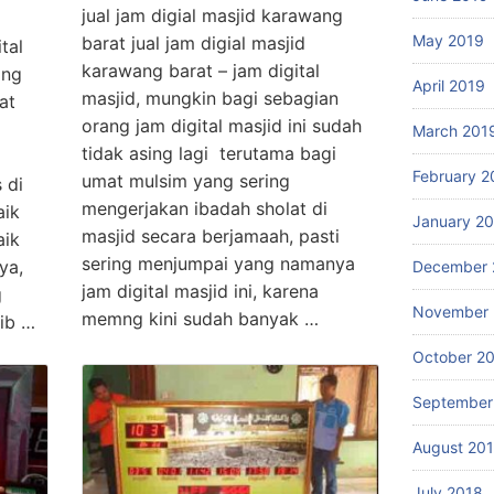
jual jam digial masjid karawang
May 2019
barat jual jam digial masjid
tal
karawang barat – jam digital
ang
April 2019
masjid, mungkin bagi sebagian
at
orang jam digital masjid ini sudah
March 201
tidak asing lagi terutama bagi
February 2
umat mulsim yang sering
 di
mengerjakan ibadah sholat di
aik
January 2
masjid secara berjamaah, pasti
aik
sering menjumpai yang namanya
ya,
December 
jam digital masjid ini, karena
g
November 
memng kini sudah banyak …
ib …
October 2
September
August 20
July 2018