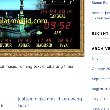
Sumur Batu
menjual jam
cikiwul bek
RECENT
ARCHIV
November 
tal masjid running text di cikarang timur
October 2
September
August 20
jual jam digial masjid karawang
July 2019
di
barat
June 2019