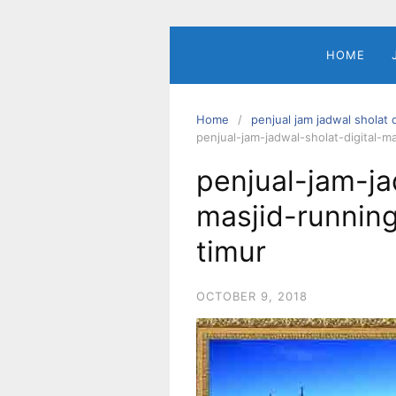
Skip
to
content
HOME
Home
penjual jam jadwal sholat d
penjual-jam-jadwal-sholat-digital-m
penjual-jam-ja
masjid-running
timur
OCTOBER 9, 2018