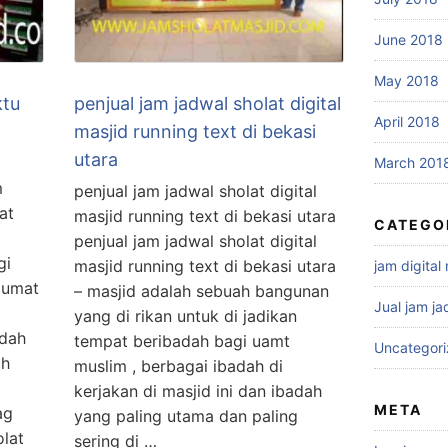
June 2018
May 2018
ktu
penjual jam jadwal sholat digital
April 2018
masjid running text di bekasi
utara
March 201
m
penjual jam jadwal sholat digital
at
masjid running text di bekasi utara
CATEGO
penjual jam jadwal sholat digital
gi
masjid running text di bekasi utara
jam digital
h umat
– masjid adalah sebuah bangunan
Jual jam ja
yang di rikan untuk di jadikan
adah
tempat beribadah bagi uamt
Uncategor
ah
muslim , berbagai ibadah di
kerjakan di masjid ini dan ibadah
META
ag
yang paling utama dan paling
lat
sering di …