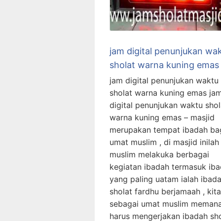
jam digital penunjukan wa
sholat warna kuning emas
jam digital penunjukan waktu
sholat warna kuning emas ja
digital penunjukan waktu shol
warna kuning emas – masjid
merupakan tempat ibadah ba
umat muslim , di masjid inila
muslim melakuka berbagai
kegiatan ibadah termasuk ib
yang paling uatam ialah ibad
sholat fardhu berjamaah , kita
sebagai umat muslim meman
harus mengerjakan ibadah sho