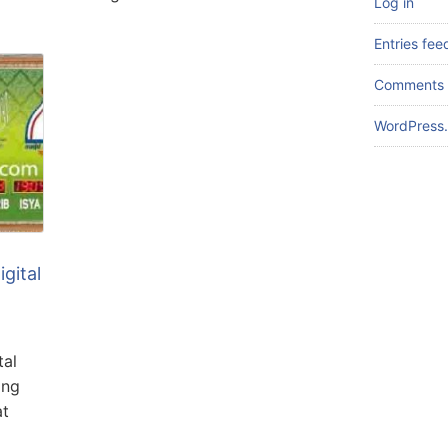
Log in
Entries fee
Comments 
WordPress.
igital
tal
ang
at