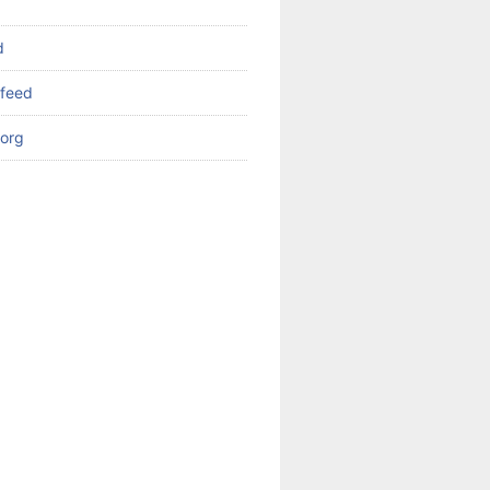
d
feed
org