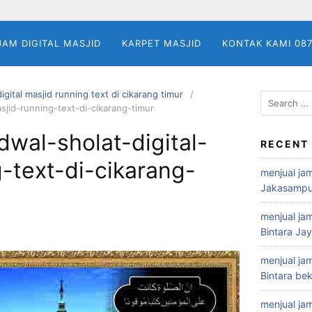
JAM DIGITAL MASJID
KARPET MASJID
KONTAK KAMI 08
igital masjid running text di cikarang timur
Search
asjid-running-text-di-cikarang-timur
for:
dwal-sholat-digital-
RECENT
-text-di-cikarang-
menjual jam
Jakasampu
menjual jam
Bintara Ja
menjual jam
Bintara bek
menjual jam