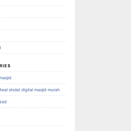
8
RIES
 masjid
dwal sholat digital masjid murah
ized