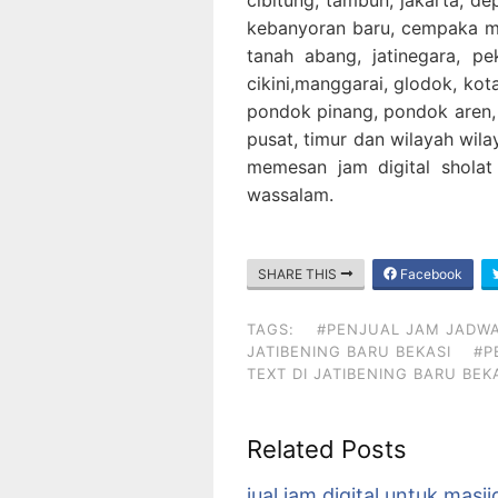
kebanyoran baru, cempaka ma
tanah abang, jatinegara, pek
cikini,manggarai, glodok, ko
pondok pinang, pondok aren, d
pusat, timur dan wilayah wilay
memesan jam digital sholat 
wassalam.
SHARE THIS
Facebook
TAGS:
#PENJUAL JAM JADWAL
JATIBENING BARU BEKASI
#P
TEXT DI JATIBENING BARU BEK
Related Posts
jual jam digital untuk masji