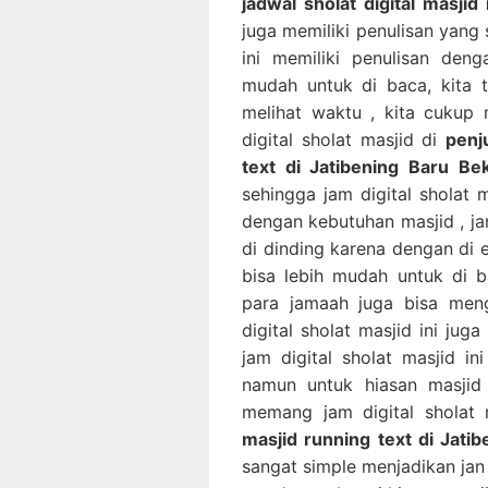
jadwal sholat digital masjid
juga memiliki penulisan yang 
ini memiliki penulisan de
mudah untuk di baca, kita 
melihat waktu , kita cukup m
digital sholat masjid di
penj
text di Jatibening Baru B
sehingga jam digital sholat 
dengan kebutuhan masjid , jam
di dinding karena dengan di e
bisa lebih mudah untuk di 
para jamaah juga bisa meng
digital sholat masjid ini ju
jam digital sholat masjid in
namun untuk hiasan masjid 
memang jam digital sholat
masjid running text di Jati
sangat simple menjadikan jan d