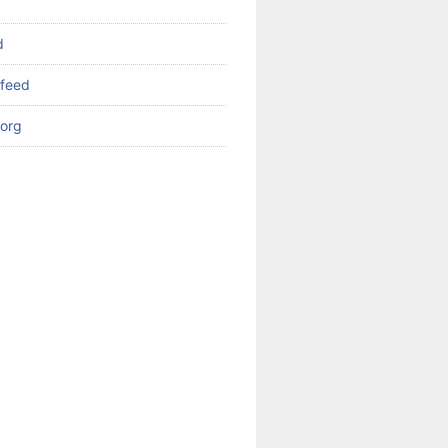
d
feed
org