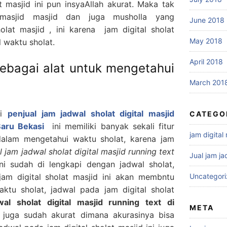
at masjid ini pun insyaAllah akurat. Maka tak
masjid masjid dan juga musholla yang
June 2018
lat masjid , ini karena jam digital sholat
May 2018
l waktu sholat.
April 2018
sebagai alat untuk mengetahui
March 201
di
penjual jam jadwal sholat digital masjid
CATEGO
Baru Bekasi
ini memiliki banyak sekali fitur
jam digital
 dalam mengetahui waktu sholat, karena jam
l jam jadwal sholat digital masjid running text
Jual jam ja
ini sudah di lengkapi dengan jadwal sholat,
jam digital sholat masjid ini akan membntu
Uncategor
ktu sholat, jadwal pada jam digital sholat
wal sholat digital masjid running text di
META
juga sudah akurat dimana akurasinya bisa