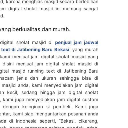
d, karena menghias masjid secara berlebihan
Jam digital sholat masjid ini memang sangat
d.
 yang berkualitas dan murah.
digital sholat masjid di
penjual jam jadwal
g text di Jatibening Baru Bekasi
yang murah
 kami menjual jam digital sholat masjid yang
disini menjual jam digital sholat masjid di
gital masjid running text di Jatibening Baru
macam jenis dan ukuran sehingga bisa di
 masjid anda, kami menyediakan jam digital
an kecil, sedang hingga jam digital sholat
, kami juga menyediakan jam digital custom
 dengan keinginan si pembeli. Kami juga
antar, kami siap mengantarkan pesanan anda
a di indonesia seperti, “Bekasi, cikarang,
epok, bogor, tangerang selatan, pondok indah,