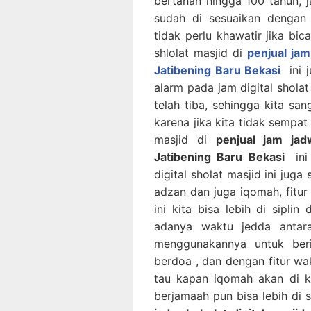
bertahan hingga 100 tahun, j
sudah di sesuaikan dengan
tidak perlu khawatir jika bic
shlolat masjid di
penjual jam
Jatibening Baru Bekasi
ini 
alarm pada jam digital sholat
telah tiba, sehingga kita sa
karena jika kita tidak sempat 
masjid di
penjual jam jad
Jatibening Baru Bekasi
in
digital sholat masjid ini jug
adzan dan juga iqomah, fitur 
ini kita bisa lebih di sipli
adanya waktu jedda antar
menggunakannya untuk beri
berdoa , dan dengan fitur wa
tau kapan iqomah akan di k
berjamaah pun bisa lebih di si