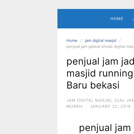
Skip
to
content
HOME
Home
jam digital masjid
penjual jam jadwal sholat digital mas
penjual jam jad
masjid running
Baru bekasi
JAM DIGITAL MASJID
,
JUAL JA
MURAH
·
JANUARY 22, 2019
penjual jam 