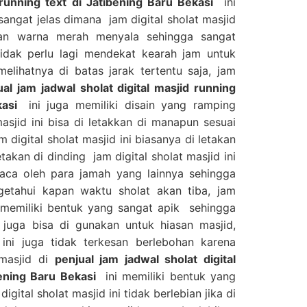
 running text di Jatibening Baru Bekasi
ini
sangat jelas dimana jam digital sholat masjid
ngan warna merah menyala sehingga sangat
tidak perlu lagi mendekat kearah jam untuk
elihatnya di batas jarak tertentu saja, jam
ual jam jadwal sholat digital masjid running
ekasi
ini juga memiliki disain yang ramping
masjid ini bisa di letakkan di manapun sesuai
 digital sholat masjid ini biasanya di letakan
takan di dinding jam digital sholat masjid ini
baca oleh para jamah yang lainnya sehingga
etahui kapan waktu sholat akan tiba, jam
ga memiliki bentuk yang sangat apik sehingga
i juga bisa di gunakan untuk hiasan masjid,
ini juga tidak terkesan berlebohan karena
 masjid di
penjual jam jadwal sholat digital
bening Baru Bekasi
ini memiliki bentuk yang
igital sholat masjid ini tidak berlebian jika di