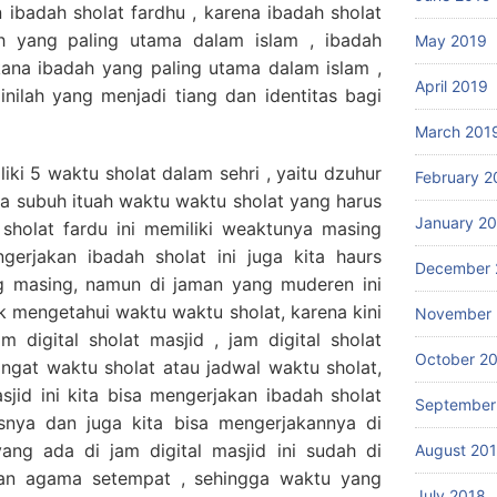
ibadah sholat fardhu , karena ibadah sholat
h yang paling utama dalam islam , ibadah
May 2019
ana ibadah yang paling utama dalam islam ,
April 2019
inilah yang menjadi tiang dan identitas bagi
March 201
liki 5 waktu sholat dalam sehri , yaitu dzuhur
February 2
uga subuh ituah waktu waktu sholat yang harus
January 2
 sholat fardu ini memiliki weaktunya masing
gerjakan ibadah sholat ini juga kita haurs
December 
 masing, namun di jaman yang muderen ini
uk mengetahui waktu waktu sholat, karena kini
November 
digital sholat masjid , jam digital sholat
October 2
gingat waktu sholat atau jadwal waktu sholat,
sjid ini kita bisa mengerjakan ibadah sholat
September
nya dan juga kita bisa mengerjakannya di
ang ada di jam digital masjid ini sudah di
August 20
ian agama setempat , sehingga waktu yang
July 2018