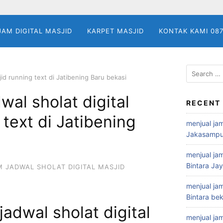
JAM DIGITAL MASJID
KARPET MASJID
KONTAK KAMI 08
Search
jid running text di Jatibening Baru bekasi
for:
wal sholat digital
RECENT
 text di Jatibening
menjual jam
Jakasampu
menjual jam
Bintara Ja
M JADWAL SHOLAT DIGITAL MASJID
menjual jam
Bintara bek
jadwal sholat digital
menjual jam