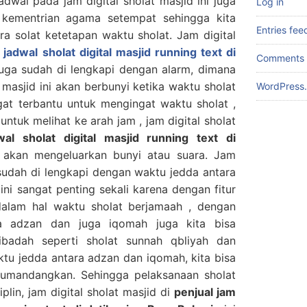
adwal pada jam digital sholat masjid ini juga
Log in
 kementrian agama setempat sehingga kita
Entries fee
ara solat ketetapan waktu sholat. Jam digital
 jadwal sholat digital masjid running text di
Comments 
juga sudah di lengkapi dengan alarm, dimana
 masjid ini akan berbunyi ketika waktu sholat
WordPress.
ngat terbantu untuk mengingat waktu sholat ,
untuk melihat ke arah jam , jam digital sholat
wal sholat digital masjid running text di
i akan mengeluarkan bunyi atau suara. Jam
a sudah di lengkapi dengan waktu jedda antara
ini sangat penting sekali karena dengan fitur
n dalam hal waktu sholat berjamaah , dengan
a adzan dan juga iqomah juga kita bisa
badah seperti sholat sunnah qbliyah dan
ktu jedda antara adzan dan iqomah, kita bisa
umandangkan. Sehingga pelaksanaan sholat
plin, jam digital sholat masjid di
penjual jam