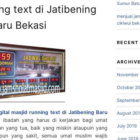
Sumur Batu
ng text di Jatibening
menjual jam
aru Bekasi
cikiwul bek
RECENT
ARCHIV
November 
October 2
September
gital masjid running text di Jatibening Baru
August 20
 ibadah yang harus di kerjakan bagi umat
July 2019
un yang tua, baik yang miskin ataupuin yang
upun yang sakit, semua umat muslim wajib
June 2019