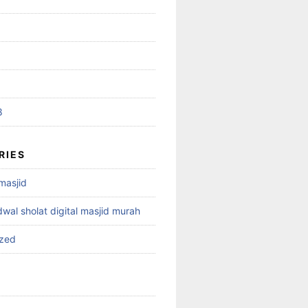
8
RIES
 masjid
dwal sholat digital masjid murah
ized