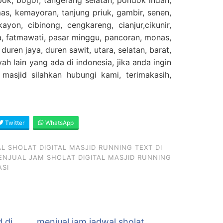
s, kemayoran, tanjung priuk, gambir, senen,
ayon, cibinong, cengkareng, cianjur,cikunir,
ta, fatmawati, pasar minggu, pancoran, monas,
uren jaya, duren sawit, utara, selatan, barat,
ah lain yang ada di indonesia, jika anda ingin
masjid silahkan hubungi kami, terimakasih,
Twitter
WhatsApp
 SHOLAT DIGITAL MASJID RUNNING TEXT DI
ENJUAL JAM SHOLAT DIGITAL MASJID RUNNING
ASI
d di
menjual jam jadwal sholat