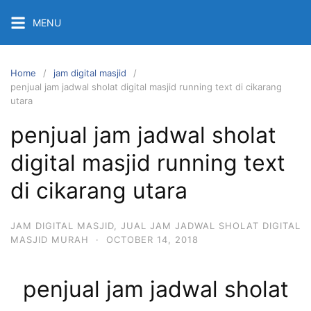
Skip
MENU
to
content
Home
jam digital masjid
penjual jam jadwal sholat digital masjid running text di cikarang
utara
penjual jam jadwal sholat
digital masjid running text
di cikarang utara
JAM DIGITAL MASJID
,
JUAL JAM JADWAL SHOLAT DIGITAL
MASJID MURAH
·
OCTOBER 14, 2018
penjual jam jadwal sholat