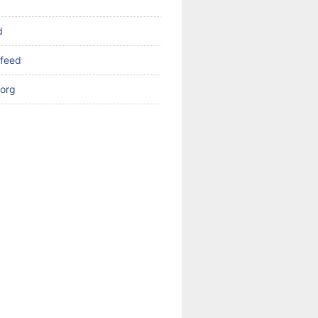
d
feed
org