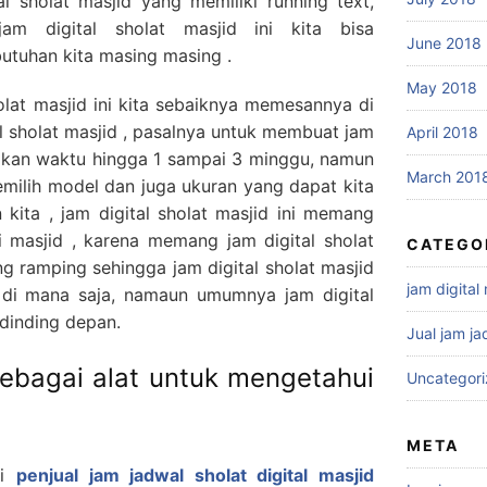
l sholat masjid yang memiliki running text,
am digital sholat masjid ini kita bisa
June 2018
tuhan kita masing masing .
May 2018
olat masjid ini kita sebaiknya memesannya di
al sholat masjid , pasalnya untuk membuat jam
April 2018
makan waktu hingga 1 sampai 3 minggu, namun
March 201
memilih model dan juga ukuran yang dapat kita
n kita , jam digital sholat masjid ini memang
 masjid , karena memang jam digital sholat
CATEGO
ng ramping sehingga jam digital sholat masjid
jam digital
n di mana saja, namaun umumnya jam digital
i dinding depan.
Jual jam ja
sebagai alat untuk mengetahui
Uncategor
META
di
penjual jam jadwal sholat digital masjid