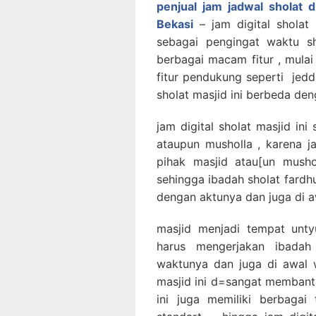
penjual jam jadwal sholat d
Bekasi
– jam digital sholat
sebagai pengingat waktu sho
berbagai macam fitur , mulai
fitur pendukung seperti jedd
sholat masjid ini berbeda d
jam digital sholat masjid in
ataupun musholla , karena j
pihak masjid atau[un musho
sehingga ibadah sholat fardh
dengan aktunya dan juga di a
masjid menjadi tempat unty
harus mengerjakan ibadah
waktunya dan juga di awal w
masjid ini d=sangat membantu
ini juga memiliki berbagai 