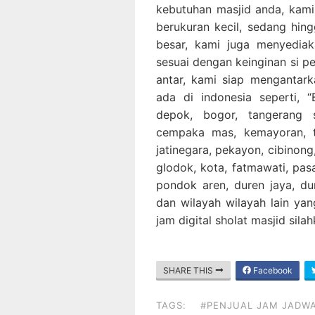
kebutuhan masjid anda, kami
berukuran kecil, sedang hing
besar, kami juga menyediak
sesuai dengan keinginan si p
antar, kami siap mengantar
ada di indonesia seperti, “B
depok, bogor, tangerang 
cempaka mas, kemayoran, ta
jatinegara, pekayon, cibinong,
glodok, kota, fatmawati, pa
pondok aren, duren jaya, dur
dan wilayah wilayah lain yan
jam digital sholat masjid sil
SHARE THIS
Facebook
TAGS:
#PENJUAL JAM JADWAL