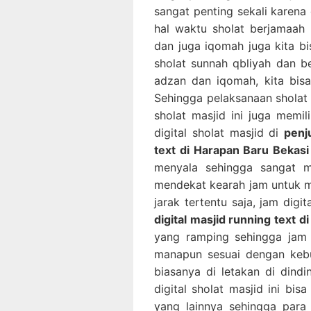
sangat penting sekali karena d
hal waktu sholat berjamaah
dan juga iqomah juga kita b
sholat sunnah qbliyah dan b
adzan dan iqomah, kita bis
Sehingga pelaksanaan sholat b
sholat masjid ini juga memi
digital sholat masjid di
penj
text di Harapan Baru Bekasi
menyala sehingga sangat mu
mendekat kearah jam untuk me
jarak tertentu saja, jam digi
digital masjid running text 
yang ramping sehingga jam di
manapun sesuai dengan kebut
biasanya di letakan di dind
digital sholat masjid ini bi
yang lainnya sehingga para