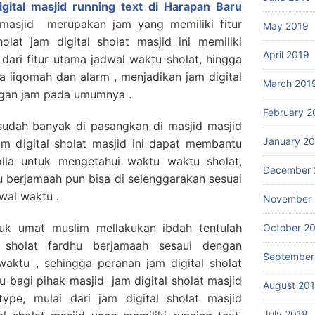
igital masjid running text di Harapan Baru
 masjid merupakan jam yang memiliki fitur
May 2019
lat jam digital sholat masjid ini memiliki
April 2019
 dari fitur utama jadwal waktu sholat, hingga
a iiqomah dan alarm , menjadikan jam digital
March 201
engan jam pada umumnya .
February 2
i sudah banyak di pasangkan di masjid masjid
January 2
am digital sholat masjid ini dapat membantu
lla untuk mengetahui waktu waktu sholat,
December 
u berjamaah pun bisa di selenggarakan sesuai
wal waktu .
November 
uk umat muslim mellakukan ibdah tentulah
October 2
 sholat fardhu berjamaah sesaui dengan
September
aktu , sehingga peranan jam digital sholat
 bagi pihak masjid jam digital sholat masjid
August 20
type, mulai dari jam digital sholat masjid
July 2018