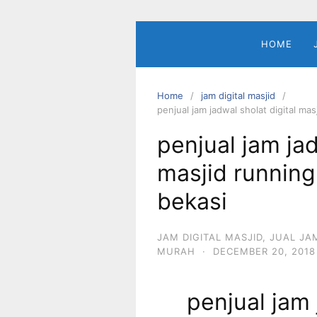
Skip
to
content
HOME
Home
jam digital masjid
penjual jam jadwal sholat digital ma
penjual jam jad
masjid running
bekasi
JAM DIGITAL MASJID
,
JUAL JA
MURAH
·
DECEMBER 20, 2018
penjual jam 