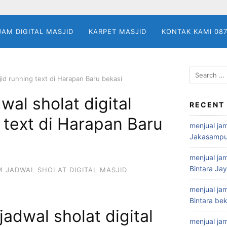
JAM DIGITAL MASJID
KARPET MASJID
KONTAK KAMI 08
Search
sjid running text di Harapan Baru bekasi
for:
wal sholat digital
RECENT
 text di Harapan Baru
menjual jam
Jakasampu
menjual jam
Bintara Ja
M JADWAL SHOLAT DIGITAL MASJID
menjual jam
Bintara bek
jadwal sholat digital
menjual jam