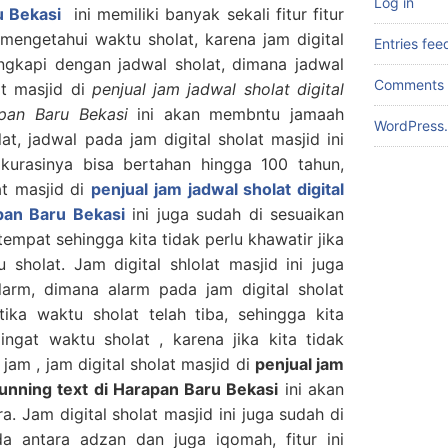
Log in
u Bekasi
ini memiliki banyak sekali fitur fitur
mengetahui waktu sholat, karena jam digital
Entries fee
engkapi dengan jadwal sholat, dimana jadwal
Comments 
at masjid di
penjual jam jadwal sholat digital
apan Baru Bekasi
ini akan membntu jamaah
WordPress.
t, jadwal pada jam digital sholat masjid ini
kurasinya bisa bertahan hingga 100 tahun,
at masjid di
penjual jam jadwal sholat digital
pan Baru Bekasi
ini juga sudah di sesuaikan
mpat sehingga kita tidak perlu khawatir jika
 sholat. Jam digital shlolat masjid ini juga
larm, dimana alarm pada jam digital sholat
tika waktu sholat telah tiba, sehingga kita
ngat waktu sholat , karena jika kita tidak
jam , jam digital sholat masjid di
penjual jam
 running text di Harapan Baru Bekasi
ini akan
. Jam digital sholat masjid ini juga sudah di
a antara adzan dan juga iqomah, fitur ini