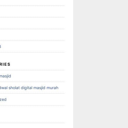
8
RIES
 masjid
dwal sholat digital masjid murah
ized