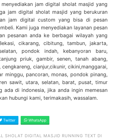
 menyediakan jam digital sholat masjid yang
ga jam digital sholat masjid yang berukuran
an jam digital custom yang bisa di pesan
embeli. Kami juga menyediakan layanan pesan
kan pesanan anda ke berbagai wilayah yang
ekasi, cikarang, cibitung, tambun, jakarta,
selatan, pondok indah, kebanyoran baru,
njung priuk, gambir, senen, tanah abang,
 cengkareng, cianjur,cikunir, cikini,manggarai,
sar minggu, pancoran, monas, pondok pinang,
en sawit, utara, selatan, barat, pusat, timur
g ada di indonesia, jika anda ingin memesan
ahkan hubungi kami, terimakasih, wassalam.
Twitter
WhatsApp
 SHOLAT DIGITAL MASJID RUNNING TEXT DI