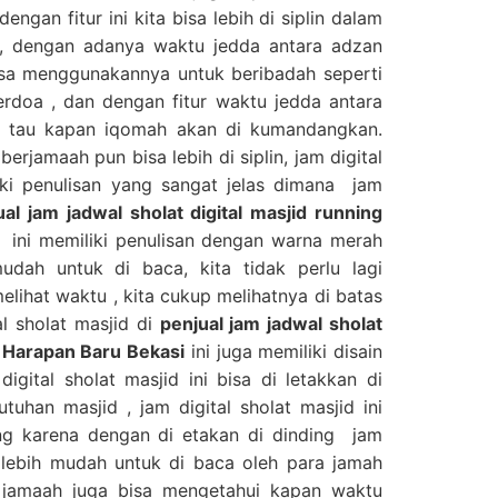
engan fitur ini kita bisa lebih di siplin dalam
 , dengan adanya waktu jedda antara adzan
isa menggunakannya untuk beribadah seperti
erdoa , dan dengan fitur waktu jedda antara
a tau kapan iqomah akan di kumandangkan.
erjamaah pun bisa lebih di siplin, jam digital
liki penulisan yang sangat jelas dimana jam
ual jam jadwal sholat digital masjid running
ini memiliki penulisan dengan warna merah
dah untuk di baca, kita tidak perlu lagi
lihat waktu , kita cukup melihatnya di batas
tal sholat masjid di
penjual jam jadwal sholat
di Harapan Baru Bekasi
ini juga memiliki disain
gital sholat masjid ini bisa di letakkan di
uhan masjid , jam digital sholat masjid ini
ing karena dengan di etakan di dinding jam
sa lebih mudah untuk di baca oleh para jamah
 jamaah juga bisa mengetahui kapan waktu