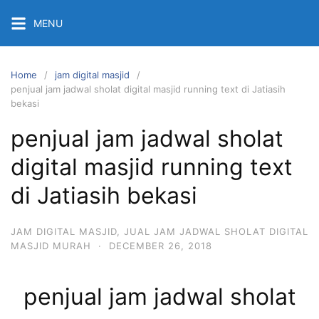
Skip
MENU
to
content
Home
jam digital masjid
penjual jam jadwal sholat digital masjid running text di Jatiasih
bekasi
penjual jam jadwal sholat
digital masjid running text
di Jatiasih bekasi
JAM DIGITAL MASJID
,
JUAL JAM JADWAL SHOLAT DIGITAL
MASJID MURAH
·
DECEMBER 26, 2018
penjual jam jadwal sholat