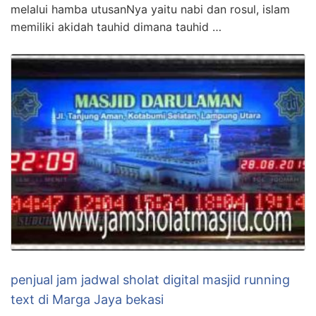
melalui hamba utusanNya yaitu nabi dan rosul, islam
memiliki akidah tauhid dimana tauhid …
penjual jam jadwal sholat digital masjid running
text di Marga Jaya bekasi