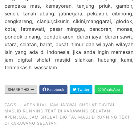
cempaka mas, kemayoran, tanjung priuk, gambir,
senen, tanah abang, jatinegara, pekayon, cibinong,
cengkareng, cianjur,cikunir, cikini,manggarai, glodok,
kota, fatmawati, pasar minggu, pancoran, monas,
pondok pinang, pondok aren, duren jaya, duren sawit,
utara, selatan, barat, pusat, timur dan wilayah wilayah
lain yang ada di indonesia, jika anda ingin memesan
jam digital sholat masjid silahkan hubungi kami,
terimakasih, wassalam.
SHARE THIS
Facebook
Twitter
WhatsApp
TAGS:
#PENJUAL JAM JADWAL SHOLAT DIGITAL
MASJID RUNNING TEXT DI KARAWANG SELATAN
#PENJUAL JAM SHOLAT DIGITAL MASJID RUNNING TEXT
DI KARAWANG SELATAN