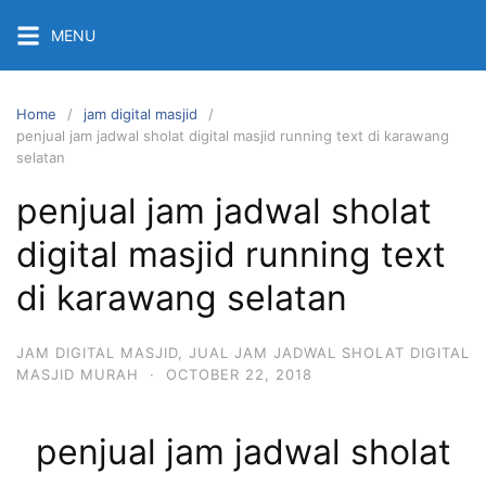
Skip
MENU
to
content
Home
jam digital masjid
penjual jam jadwal sholat digital masjid running text di karawang
selatan
penjual jam jadwal sholat
digital masjid running text
di karawang selatan
JAM DIGITAL MASJID
,
JUAL JAM JADWAL SHOLAT DIGITAL
MASJID MURAH
·
OCTOBER 22, 2018
penjual jam jadwal sholat