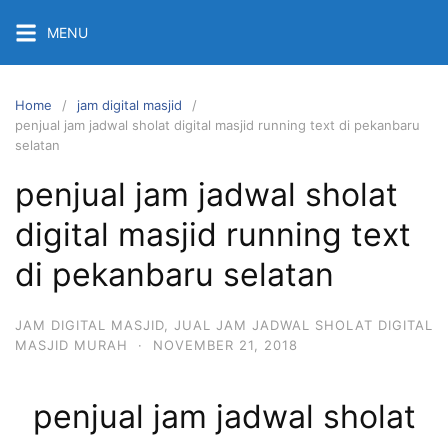
Skip
MENU
to
content
Home
jam digital masjid
penjual jam jadwal sholat digital masjid running text di pekanbaru
selatan
penjual jam jadwal sholat
digital masjid running text
di pekanbaru selatan
JAM DIGITAL MASJID
,
JUAL JAM JADWAL SHOLAT DIGITAL
MASJID MURAH
·
NOVEMBER 21, 2018
penjual jam jadwal sholat