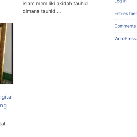
Log in
islam memiliki akidah tauhid
dimana tauhid …
Entries fee
Comments 
WordPress.
igital
ong
tal