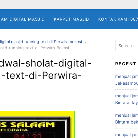
JAM DIGITAL MASJID
KARPET MASJID
KONTAK KAMI 08
igital masjid running text di Perwira bekasi
Search
asjid-running-text-di-Perwira-Bekasi
for:
dwal-sholat-digital-
RECENT
-text-di-Perwira-
menjual jam
Jakasampu
menjual jam
Bintara Ja
menjual jam
Bintara bek
menjual jam