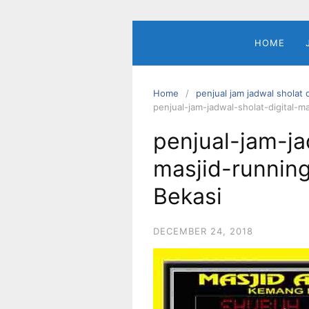
Skip
to
content
HOME
Home
penjual jam jadwal sholat d
penjual-jam-jadwal-sholat-digital-m
penjual-jam-ja
masjid-running
Bekasi
DECEMBER 24, 2018