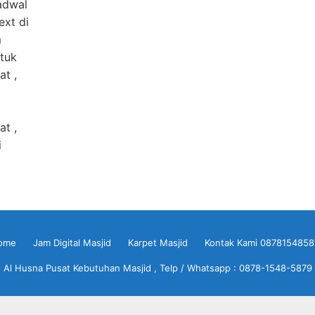
adwal
ext di
m
ntuk
at ,
t ,
i
ome
Jam Digital Masjid
Karpet Masjid
Kontak Kami 0878154858
Al Husna Pusat Kebutuhan Masjid , Telp / Whatsapp : 0878-1548-5879