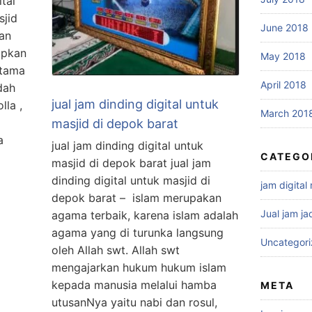
tal
sjid
June 2018
gan
upkan
May 2018
utama
April 2018
dah
jual jam dinding digital untuk
lla ,
March 201
masjid di depok barat
a
jual jam dinding digital untuk
CATEGO
masjid di depok barat jual jam
dinding digital untuk masjid di
jam digital
depok barat – islam merupakan
Jual jam ja
agama terbaik, karena islam adalah
agama yang di turunka langsung
Uncategor
oleh Allah swt. Allah swt
mengajarkan hukum hukum islam
kepada manusia melalui hamba
META
utusanNya yaitu nabi dan rosul,