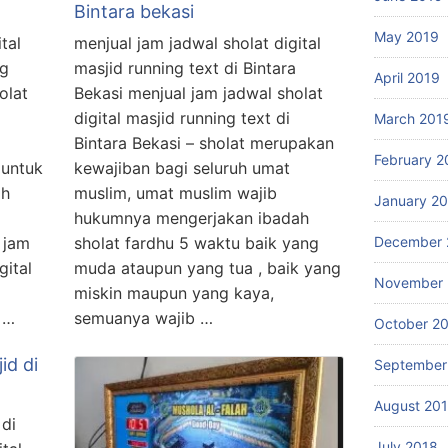
Bintara bekasi
May 2019
tal
menjual jam jadwal sholat digital
ng
masjid running text di Bintara
April 2019
olat
Bekasi menjual jam jadwal sholat
digital masjid running text di
March 201
l
Bintara Bekasi – sholat merupakan
February 2
 untuk
kewajiban bagi seluruh umat
ah
muslim, umat muslim wajib
January 2
hukumnya mengerjakan ibadah
 jam
sholat fardhu 5 waktu baik yang
December 
gital
muda ataupun yang tua , baik yang
November 
miskin maupun yang kaya,
 …
semuanya wajib …
October 2
id di
September
August 20
 di
July 2018