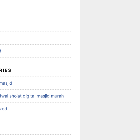
8
RIES
 masjid
dwal sholat digital masjid murah
ized