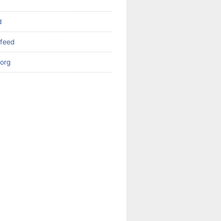
d
feed
org