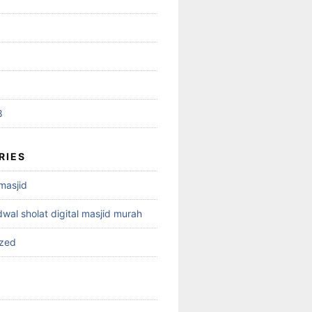
8
RIES
 masjid
dwal sholat digital masjid murah
ized