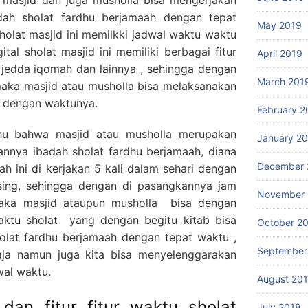
dah sholat fardhu berjamaah dengan tepat
May 2019
sholat masjid ini memilkki jadwal waktu waktu
gital sholat masjid ini memiliki berbagai fitur
April 2019
u jedda iqomah dan lainnya , sehingga dengan
March 201
i maka masjid atau musholla bisa melaksanakan
t dengan waktunya.
February 2
ahu bahwa masjid atau musholla merupakan
January 2
annya ibadah sholat fardhu berjamaah, diana
December 
ah ini di kerjakan 5 kali dalam sehari dengan
ing, sehingga dengan di pasangkannya jam
November 
, maka masjid ataupun musholla bisa dengan
ktu sholat yang dengan begitu kitab bisa
October 2
olat fardhu berjamaah dengan tepat waktu ,
September
ja namun juga kita bisa menyelenggarakan
wal waktu.
August 20
 dan fitur fitur waktu sholat
July 2018