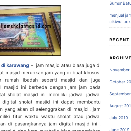
Sumur Batu
menjual jam
cikiwul bek
RECENT
ARCHIV
d di karawang
– jam masjid atau biasa juga di
November 
lat masjid merupkan jam yang di buat khusus
an rumah ibadah seperti masjid dan juga
October 2
tal masjid ini berbeda dengan jam jam pada
September
l sholat masjid ini memiliki jadwal jadwal
 digital sholat masjid ini dapat membantu
August 20
han yang akan di selenggrakan di masjid , jam
miliki fitur waktu waktu sholat atau jadwal
July 2019
an di pasangkannya jam digital masjid ini ,
June 2019
 masjid dan juga musholla bisa mengerjakan