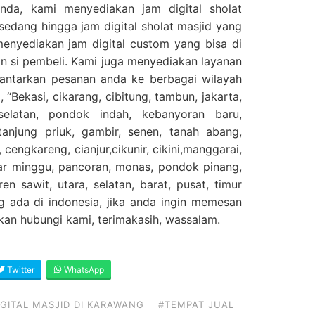
nda, kami menyediakan jam digital sholat
 sedang hingga jam digital sholat masjid yang
menyediakan jam digital custom yang bisa di
n si pembeli. Kami juga menyediakan layanan
gantarkan pesanan anda ke berbagai wilayah
 “Bekasi, cikarang, cibitung, tambun, jakarta,
selatan, pondok indah, kebanyoran baru,
njung priuk, gambir, senen, tanah abang,
 cengkareng, cianjur,cikunir, cikini,manggarai,
sar minggu, pancoran, monas, pondok pinang,
en sawit, utara, selatan, barat, pusat, timur
g ada di indonesia, jika anda ingin memesan
ahkan hubungi kami, terimakasih, wassalam.
Twitter
WhatsApp
GITAL MASJID DI KARAWANG
#TEMPAT JUAL