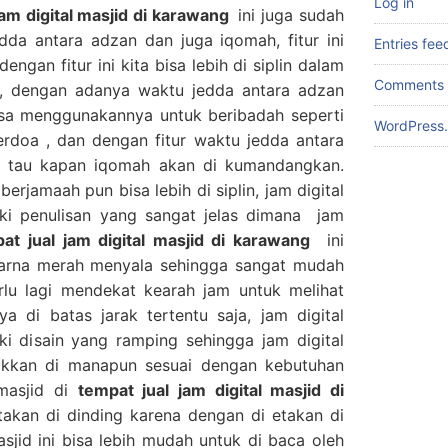
Log in
jam digital masjid di karawang
ini juga sudah
dda antara adzan dan juga iqomah, fitur ini
Entries fee
engan fitur ini kita bisa lebih di siplin dalam
Comments 
 , dengan adanya waktu jedda antara adzan
isa menggunakannya untuk beribadah seperti
WordPress.
erdoa , dan dengan fitur waktu jedda antara
a tau kapan iqomah akan di kumandangkan.
erjamaah pun bisa lebih di siplin, jam digital
liki penulisan yang sangat jelas dimana jam
at jual jam digital masjid di karawang
ini
warna merah menyala sehingga sangat mudah
erlu lagi mendekat kearah jam untuk melihat
a di batas jarak tertentu saja, jam digital
iki disain yang ramping sehingga jam digital
etakkan di manapun sesuai dengan kebutuhan
 masjid di
tempat jual jam digital masjid di
takan di dinding karena dengan di etakan di
asjid ini bisa lebih mudah untuk di baca oleh