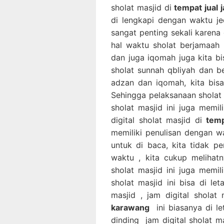
sholat masjid di
tempat jual 
di lengkapi dengan waktu je
sangat penting sekali karena d
hal waktu sholat berjamaah
dan juga iqomah juga kita b
sholat sunnah qbliyah dan b
adzan dan iqomah, kita bis
Sehingga pelaksanaan sholat b
sholat masjid ini juga memi
digital sholat masjid di
temp
memiliki penulisan dengan 
untuk di baca, kita tidak p
waktu , kita cukup melihatny
sholat masjid ini juga memil
sholat masjid ini bisa di l
masjid , jam digital sholat
karawang
ini biasanya di le
dinding jam digital sholat m