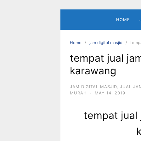
Skip
to
content
HOME
Home
jam digital masjid
tempa
tempat jual jam
karawang
JAM DIGITAL MASJID
,
JUAL JA
MURAH
·
MAY 14, 2019
tempat jual 