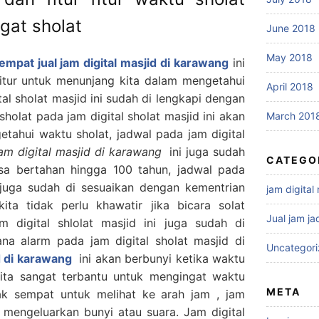
gat sholat
June 2018
May 2018
empat jual jam digital masjid di karawang
ini
 fitur untuk menunjang kita dalam mengetahui
April 2018
tal sholat masjid ini sudah di lengkapi dengan
sholat pada jam digital sholat masjid ini akan
March 201
ahui waktu sholat, jadwal pada jam digital
jam digital masjid di karawang
ini juga sudah
CATEGO
isa bertahan hingga 100 tahun, jadwal pada
i juga sudah di sesuaikan dengan kementrian
jam digital
ta tidak perlu khawatir jika bicara solat
Jual jam ja
m digital shlolat masjid ini juga sudah di
na alarm pada jam digital sholat masjid di
Uncategor
d di karawang
ini akan berbunyi ketika waktu
 kita sangat terbantu untuk mengingat waktu
META
idak sempat untuk melihat ke arah jam , jam
an mengeluarkan bunyi atau suara. Jam digital