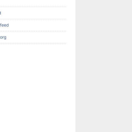
d
feed
org