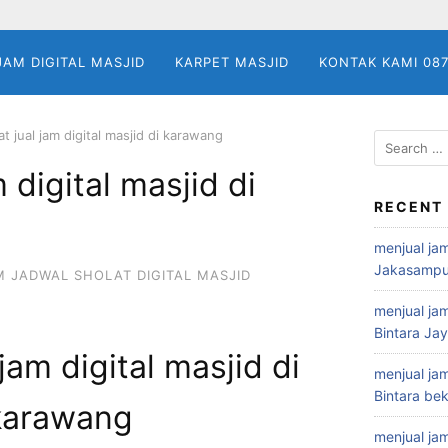
JAM DIGITAL MASJID
KARPET MASJID
KONTAK KAMI 08
t jual jam digital masjid di karawang
Search
for:
 digital masjid di
RECENT
menjual jam
Jakasampu
M JADWAL SHOLAT DIGITAL MASJID
menjual jam
Bintara Ja
jam digital masjid di
menjual jam
Bintara bek
karawang
menjual jam