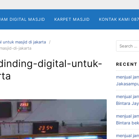
JAM DIGITAL MASJID
KARPET MASJID
KONTAK KAMI 08
al untuk masjid di jakarta
Search
masjid-di-jakarta
for:
dinding-digital-untuk-
RECENT
rta
menjual jam
Jakasampu
menjual jam
Bintara Ja
menjual jam
Bintara bek
menjual jam