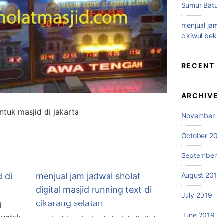
Sumur Batu
menjual jam
cikiwul bek
RECENT
ARCHIV
untuk masjid di jakarta
November 
October 2
September
d di
menjual jam jadwal sholat
August 20
digital masjid running text di
July 2019
cikarang selatan
i
June 2019