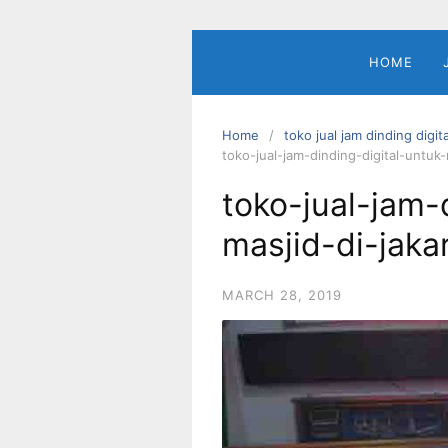
Skip
to
content
HOME
Home
toko jual jam dinding digit
toko-jual-jam-dinding-digital-untuk-
toko-jual-jam-
masjid-di-jaka
MARCH 28, 2019