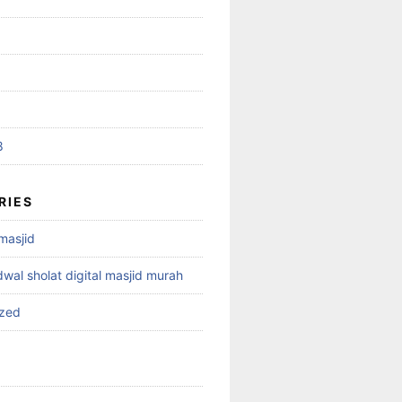
8
RIES
 masjid
dwal sholat digital masjid murah
ized