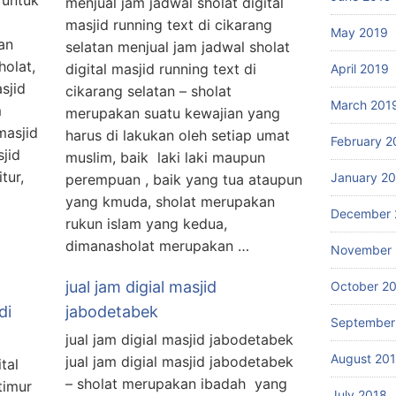
l untuk
menjual jam jadwal sholat digital
masjid running text di cikarang
May 2019
an
selatan menjual jam jadwal sholat
holat,
digital masjid running text di
April 2019
sjid
cikarang selatan – sholat
March 201
m
merupakan suatu kewajian yang
masjid
harus di lakukan oleh setiap umat
February 2
sjid
muslim, baik laki laki maupun
tur,
January 2
perempuan , baik yang tua ataupun
yang kmuda, sholat merupakan
December 
rukun islam yang kedua,
dimanasholat merupakan …
November 
jual jam digial masjid
October 2
di
jabodetabek
September
jual jam digial masjid jabodetabek
August 20
jual jam digial masjid jabodetabek
tal
– sholat merupakan ibadah yang
timur
July 2018