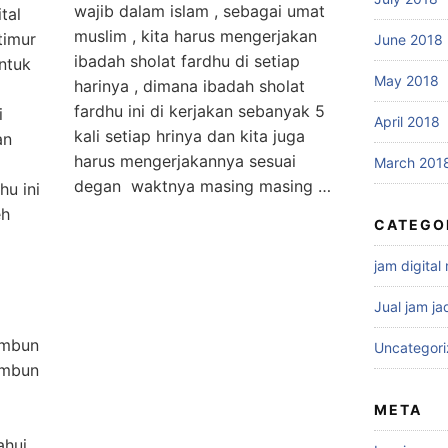
wajib dalam islam , sebagai umat
tal
muslim , kita harus mengerjakan
timur
June 2018
ibadah sholat fardhu di setiap
ntuk
May 2018
harinya , dimana ibadah sholat
fardhu ini di kerjakan sebanyak 5
i
April 2018
kali setiap hrinya dan kita juga
an
harus mengerjakannya sesuai
March 201
degan waktnya masing masing …
hu ini
eh
CATEGO
jam digital
Jual jam ja
tambun
Uncategor
tambun
META
ahui