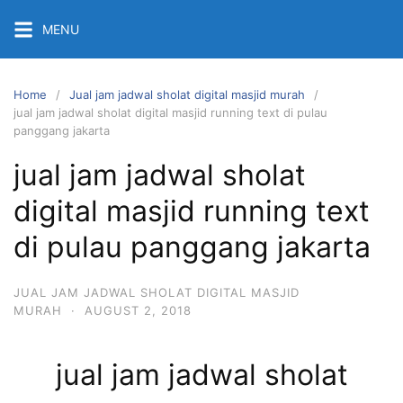
Skip
MENU
to
content
Home
Jual jam jadwal sholat digital masjid murah
jual jam jadwal sholat digital masjid running text di pulau
panggang jakarta
jual jam jadwal sholat
digital masjid running text
di pulau panggang jakarta
JUAL JAM JADWAL SHOLAT DIGITAL MASJID
MURAH
·
AUGUST 2, 2018
jual jam jadwal sholat