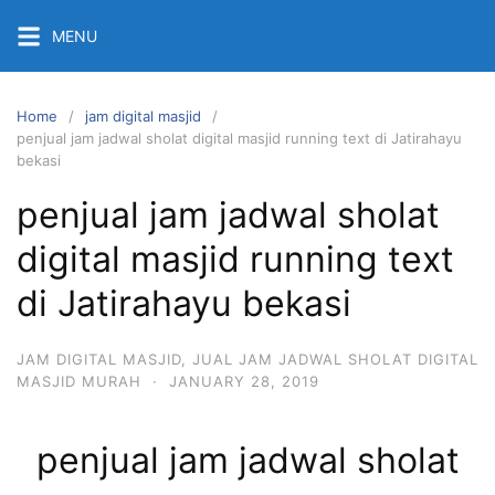
Skip
MENU
to
content
Home
jam digital masjid
penjual jam jadwal sholat digital masjid running text di Jatirahayu
bekasi
penjual jam jadwal sholat
digital masjid running text
di Jatirahayu bekasi
JAM DIGITAL MASJID
,
JUAL JAM JADWAL SHOLAT DIGITAL
MASJID MURAH
·
JANUARY 28, 2019
penjual jam jadwal sholat