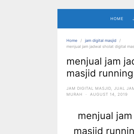
Skip
to
content
HOME
Home
jam digital masjid
menjual jam jadwal sholat digital ma
menjual jam jad
masjid running
JAM DIGITAL MASJID
,
JUAL JA
MURAH
·
AUGUST 14, 2019
menjual jam 
masjid runnin