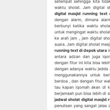
setempat sehingga kita tidak
waktu sholat. Jam digital s
digital masjid running text
dengan alarm, dimana alarm
berbunyi ketika waktu shola
untuk mengingat waktu sholat 
ke arah jam , jam digital sh
suara. Jam digital sholat masj
running text di depok utara
i
antara adzan dan juga iqom
dengan fitur ini kita bisa leb
dengan adanya waktu jedda a
menggunakannya untuk beri
berdoa , dan dengan fitur wa
tau kapan iqomah akan di k
berjamaah pun bisa lebih di si
jadwal sholat digital masjid 
penulisan yang sangat jelas 