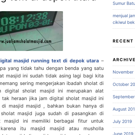
Sumur Batu
menjual jam
cikiwul bek
RECENT
ARCHIV
igital masjid running text di depok utara
–
iapa yang tidak tahu dengan benda yang satu
November 
lat masjid ini sudah tidak asing lagi bagi kita
memang sering mengerjakan ibadah sholat di
October 2
digital sholat masjid ini merupakan alat
September
tak heraan jika jam digital sholat masjid ini
di masjid masjid , bahkan bukan hanya di
August 20
l sholat masjid juga sudah di pasangkan di
t masjid ini memiliki berbagai fitur untuk
July 2019
karena itu masjid masjid atau musholla
June 2019