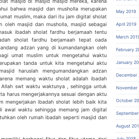
lat masjid di masjid masjid mereka, karena
tahui bahwa masjid dan musholla merupakan
May 2019
umat muslim, maka dari itu jam digital sholat
an oleh masjid dan musholla, masjid sebagai
April 2019
masuk ibadah sholat fardhu berjamaah tentu
March 201
adah sholat fardhu berjamaah tepat oada
umandang adzan yang di kumandangkan oleh
February 2
 bagi umat muslim untuk mengetahui waktu
January 2
rupakan tanda untuk kita mengetahui aktu
masjid haruslah mengumandangkan adzan
December 
arena memang waktu sholat adalah ibadah
 Allah swt waktu waktunya , sehingga untuk
November 
ita harus mengerjakannya sesuai dengan aktu
October 2
am mengerjakan ibadah sholat lebih baik kita
di awal waktu sehingga memang jam digital
September
butuhkan oleh rumah ibadah seperti masjid dan
August 20
 memiliki berbagai fitur dan fitur utama dari
July 2018