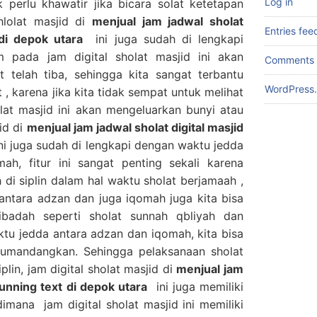
Log in
 perlu khawatir jika bicara solat ketetapan
hlolat masjid di
menjual jam jadwal sholat
Entries fee
 di depok utara
ini juga sudah di lengkapi
 pada jam digital sholat masjid ini akan
Comments 
t telah tiba, sehingga kita sangat terbantu
WordPress.
, karena jika kita tidak sempat untuk melihat
olat masjid ini akan mengeluarkan bunyi atau
id di
menjual jam jadwal sholat digital masjid
ni juga sudah di lengkapi dengan waktu jedda
ah, fitur ini sangat penting sekali karena
ih di siplin dalam hal waktu sholat berjamaah ,
ntara adzan dan juga iqomah juga kita bisa
badah seperti sholat sunnah qbliyah dan
ktu jedda antara adzan dan iqomah, kita bisa
umandangkan. Sehingga pelaksanaan sholat
plin, jam digital sholat masjid di
menjual jam
running text di depok utara
ini juga memiliki
dimana jam digital sholat masjid ini memiliki