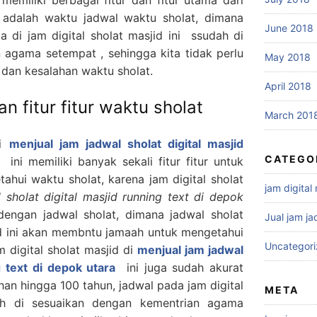
ni adalah waktu jadwal waktu sholat, dimana
June 2018
 di jam digital sholat masjid ini ssudah di
 agama setempat , sehingga kita tidak perlu
May 2018
l dan kesalahan waktu sholat.
April 2018
an fitur fitur waktu sholat
March 201
di
menjual jam jadwal sholat digital masjid
CATEGO
ini memiliki banyak sekali fitur fitur untuk
hui waktu sholat, karena jam digital sholat
jam digital
 sholat digital masjid running text di depok
dengan jadwal sholat, dimana jadwal sholat
Jual jam ja
id ini akan membntu jamaah untuk mengetahui
Uncategor
 digital sholat masjid di
menjual jam jadwal
g text di depok utara
ini juga sudah akurat
han hingga 100 tahun, jadwal pada jam digital
META
dah di sesuaikan dengan kementrian agama