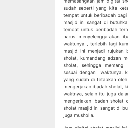
memasangkan jam digital sho
sudah seperti yang kita ke
tempat untuk beribadah bagi 
masjid ini sangat di butuhk
temoat untuk beribadah ter
harus menyelenggarakan ib
waktunya , terlebih lagi k
masjid ini menjadi rujukan
sholat, kumandang adzan me
sholat, sehingga memang 
sesuai dengan waktunya, k
yang sudah di tetapkan oleh
mengerjakan ibadah sholat, k
waktnya, selain itu juga dal
mengerjakan ibadah sholat 
sholat masjid ini sangat di 
juga musholla.
Jam digital sholat masjid ini