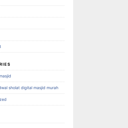
8
RIES
 masjid
dwal sholat digital masjid murah
ized