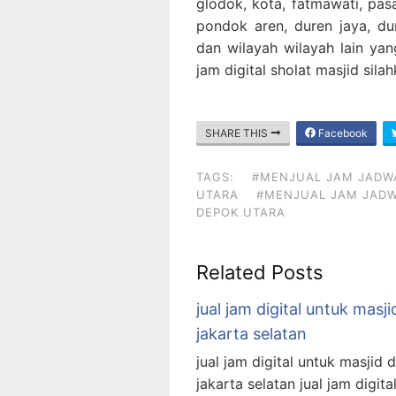
glodok, kota, fatmawati, pa
pondok aren, duren jaya, dur
dan wilayah wilayah lain yan
jam digital sholat masjid sil
SHARE THIS
Facebook
TAGS:
#MENJUAL JAM JADWA
UTARA
#MENJUAL JAM JADWA
DEPOK UTARA
Related Posts
jual jam digital untuk masji
jakarta selatan
jual jam digital untuk masjid d
jakarta selatan jual jam digita