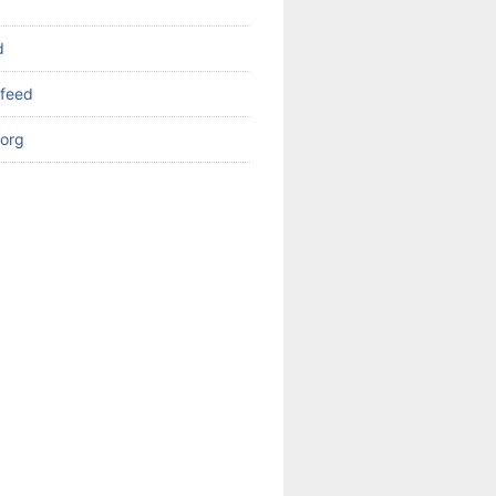
d
feed
org