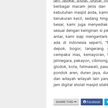
jam jadwal sholat digital m
berbagai macam jenis dan 
kebutuhan masjid anda, kami
berukuran kecil, sedang hing
besar, kami juga menyediak
sesuai dengan keinginan si p
antar, kami siap mengantar
ada di indonesia seperti, “B
depok, bogor, tangerang 
cempaka mas, kemayoran, ta
jatinegara, pekayon, cibinong,
glodok, kota, fatmawati, pa
pondok aren, duren jaya, dur
dan wilayah wilayah lain yan
jam digital sholat masjid sil
SHARE THIS
Facebook