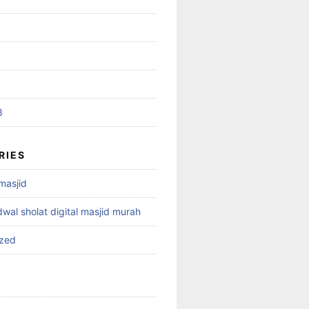
8
RIES
 masjid
dwal sholat digital masjid murah
ized