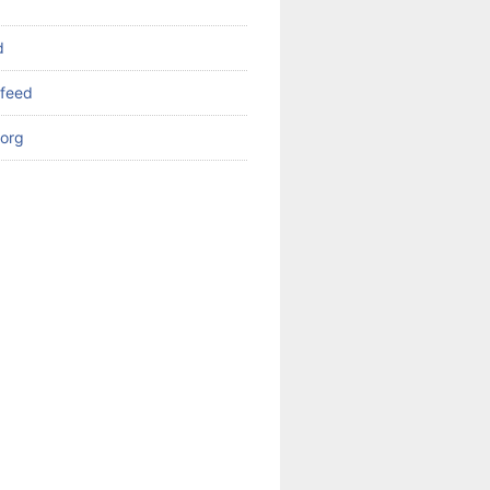
d
feed
org