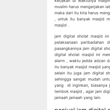
kerjakan di waktunya masji
muslim harus mengerjakan ia
maka dari itu kita harus men
, untuk itu banyak masjid 
masjid .
jam digital sholat masjid in
pelaksanaan peribadahan 
pasangkannya jam digital sho
digital sholat masjid ini mem
alarm , waktu jedda adzan d
itu banyak masjid masjid yan
selain itu juga jam digital 
sehingga sangat mudah unt
yang di inginkan, biasanya j
tembok masjid , agar jam digit
jamaah jamaah yang lain.