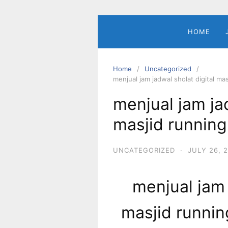
Skip
to
content
HOME
Home
Uncategorized
menjual jam jadwal sholat digital mas
menjual jam jad
masjid running 
UNCATEGORIZED
·
JULY 26, 
menjual jam 
masjid running