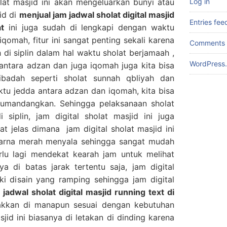
olat masjid ini akan mengeluarkan bunyi atau
Log in
id di
menjual jam jadwal sholat digital masjid
Entries fee
at
ini juga sudah di lengkapi dengan waktu
qomah, fitur ini sangat penting sekali karena
Comments 
ih di siplin dalam hal waktu sholat berjamaah ,
WordPress.
ntara adzan dan juga iqomah juga kita bisa
badah seperti sholat sunnah qbliyah dan
ktu jedda antara adzan dan iqomah, kita bisa
umandangkan. Sehingga pelaksanaan sholat
 siplin, jam digital sholat masjid ini juga
at jelas dimana jam digital sholat masjid ini
warna merah menyala sehingga sangat mudah
erlu lagi mendekat kearah jam untuk melihat
a di batas jarak tertentu saja, jam digital
iki disain yang ramping sehingga jam digital
jadwal sholat digital masjid running text di
takkan di manapun sesuai dengan kebutuhan
sjid ini biasanya di letakan di dinding karena