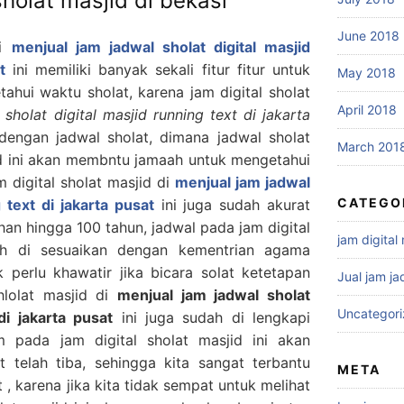
sholat masjid di bekasi
June 2018
di
menjual jam jadwal sholat digital masjid
t
ini memiliki banyak sekali fitur fitur untuk
May 2018
hui waktu sholat, karena jam digital sholat
April 2018
sholat digital masjid running text di jakarta
dengan jadwal sholat, dimana jadwal sholat
March 201
id ini akan membntu jamaah untuk mengetahui
 digital sholat masjid di
menjual jam jadwal
CATEGO
 text di jakarta pusat
ini juga sudah akurat
han hingga 100 tahun, jadwal pada jam digital
jam digital
dah di sesuaikan dengan kementrian agama
 perlu khawatir jika bicara solat ketetapan
Jual jam ja
hlolat masjid di
menjual jam jadwal sholat
Uncategor
di jakarta pusat
ini juga sudah di lengkapi
 pada jam digital sholat masjid ini akan
t telah tiba, sehingga kita sangat terbantu
META
, karena jika kita tidak sempat untuk melihat