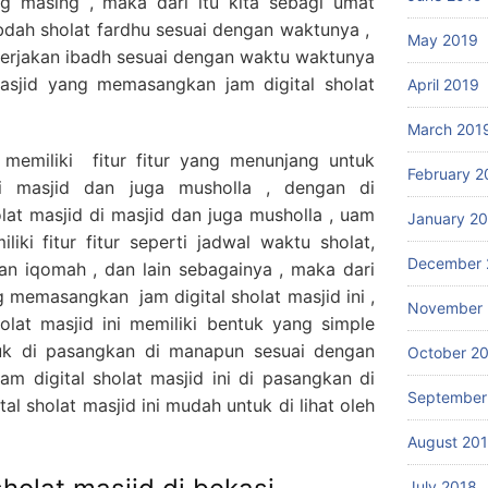
ng masing , maka dari itu kita sebagi umat
bdah sholat fardhu sesuai dengan waktunya ,
May 2019
gerjakan ibadh sesuai dengan waktu waktunya
masjid yang memasangkan jam digital sholat
April 2019
March 201
i memiliki fitur fitur yang menunjang untuk
February 2
di masjid dan juga musholla , dengan di
lat masjid di masjid dan juga musholla , uam
January 2
iliki fitur fitur seperti jadwal waktu sholat,
December 
an iqomah , dan lain sebagainya , maka dari
g memasangkan jam digital sholat masjid ini ,
November 
sholat masjid ini memiliki bentuk yang simple
uk di pasangkan di manapun sesuai dengan
October 2
am digital sholat masjid ini di pasangkan di
September
al sholat masjid ini mudah untuk di lihat oleh
August 20
July 2018