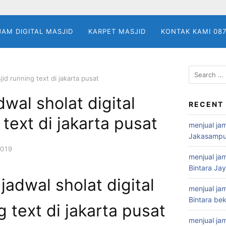
JAM DIGITAL MASJID
KARPET MASJID
KONTAK KAMI 08
Search
jid running text di jakarta pusat
for:
wal sholat digital
RECENT
text di jakarta pusat
menjual jam
Jakasampu
2019
menjual jam
Bintara Ja
jadwal sholat digital
menjual jam
Bintara bek
 text di jakarta pusat
menjual jam