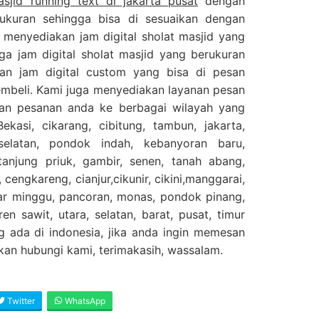
asjid running text di jakarta pusat
dengan
ukuran sehingga bisa di sesuaikan dengan
 menyediakan jam digital sholat masjid yang
ga jam digital sholat masjid yang berukuran
an jam digital custom yang bisa di pesan
embeli. Kami juga menyediakan layanan pesan
kan pesanan anda ke berbagai wilayah yang
ekasi, cikarang, cibitung, tambun, jakarta,
selatan, pondok indah, kebanyoran baru,
njung priuk, gambir, senen, tanah abang,
 cengkareng, cianjur,cikunir, cikini,manggarai,
sar minggu, pancoran, monas, pondok pinang,
en sawit, utara, selatan, barat, pusat, timur
g ada di indonesia, jika anda ingin memesan
ahkan hubungi kami, terimakasih, wassalam.
Twitter
WhatsApp