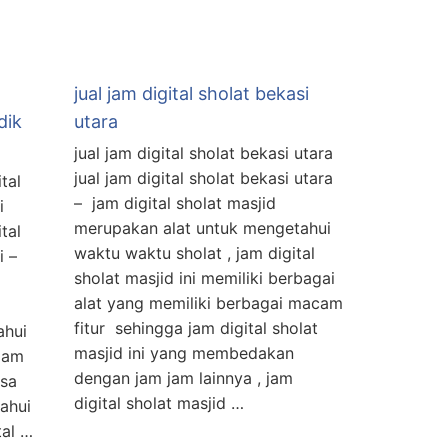
jual jam digital sholat bekasi
dik
utara
jual jam digital sholat bekasi utara
jual jam digital sholat bekasi utara
tal
– jam digital sholat masjid
i
merupakan alat untuk mengetahui
tal
waktu waktu sholat , jam digital
i –
sholat masjid ini memiliki berbagai
alat yang memiliki berbagai macam
fitur sehingga jam digital sholat
ahui
masjid ini yang membedakan
jam
dengan jam jam lainnya , jam
isa
digital sholat masjid …
ahui
tal …