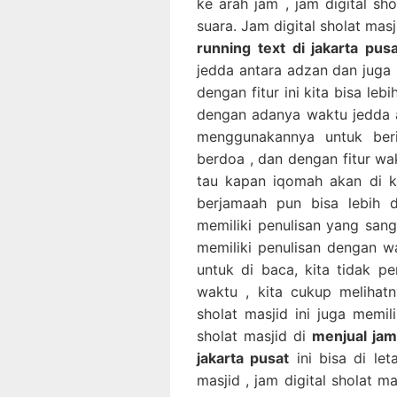
ke arah jam , jam digital sh
suara. Jam digital sholat masj
running text di jakarta pus
jedda antara adzan dan juga i
dengan fitur ini kita bisa leb
dengan adanya waktu jedda a
menggunakannya untuk beri
berdoa , dan dengan fitur wa
tau kapan iqomah akan di k
berjamaah pun bisa lebih di
memiliki penulisan yang sang
memiliki penulisan dengan 
untuk di baca, kita tidak p
waktu , kita cukup melihatny
sholat masjid ini juga memil
sholat masjid di
menjual jam 
jakarta pusat
ini bisa di le
masjid , jam digital sholat ma