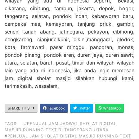
wilayah yang ada di indonesia seperti, “Bekasi,
cikarang, cibitung, tambun, jakarta, depok, bogor,
tangerang selatan, pondok indah, kebanyoran baru,
cempaka mas, kemayoran, tanjung priuk, gambir,
senen, tanah abang, jatinegara, pekayon, cibinong,
cengkareng, cianjur,cikunir, cikini,manggarai, glodok,
kota, fatmawati, pasar minggu, pancoran, monas,
pondok pinang, pondok aren, duren jaya, duren sawit,
utara, selatan, barat, pusat, timur dan wilayah wilayah
lain yang ada di indonesia, jika anda ingin memesan
jam digital sholat masjid silahkan hubungi kami,
terimakasih, wassalam.
SHARE THIS
Facebook
Twitter
WhatsApp
TAGS:
#PENJUAL JAM JADWAL SHOLAT DIGITAL
MASJID RUNNING TEXT DI TANGERANG UTARA
#PENJUAL JAM SHOLAT DIGITAL MASJID RUNNING TEXT