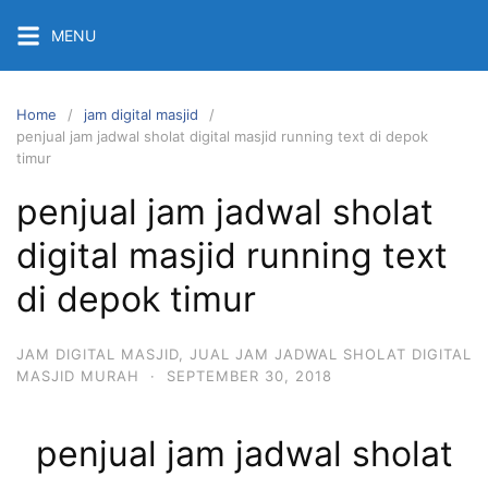
Skip
MENU
to
content
Home
jam digital masjid
penjual jam jadwal sholat digital masjid running text di depok
timur
penjual jam jadwal sholat
digital masjid running text
di depok timur
JAM DIGITAL MASJID
,
JUAL JAM JADWAL SHOLAT DIGITAL
MASJID MURAH
·
SEPTEMBER 30, 2018
penjual jam jadwal sholat