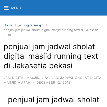
Skip
MENU
to
content
Home
jam digital masjid
penjual jam jadwal sholat digital masjid running text di Jakasetia
bekasi
penjual jam jadwal sholat
digital masjid running text
di Jakasetia bekasi
JAM DIGITAL MASJID
,
JUAL JAM JADWAL SHOLAT DIGITAL
MASJID MURAH
·
DECEMBER 12, 2018
penjual jam jadwal sholat