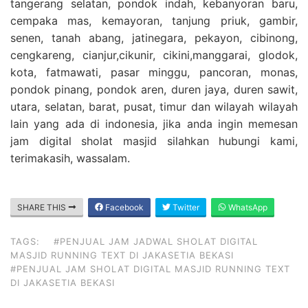
tangerang selatan, pondok indah, kebanyoran baru,
cempaka mas, kemayoran, tanjung priuk, gambir,
senen, tanah abang, jatinegara, pekayon, cibinong,
cengkareng, cianjur,cikunir, cikini,manggarai, glodok,
kota, fatmawati, pasar minggu, pancoran, monas,
pondok pinang, pondok aren, duren jaya, duren sawit,
utara, selatan, barat, pusat, timur dan wilayah wilayah
lain yang ada di indonesia, jika anda ingin memesan
jam digital sholat masjid silahkan hubungi kami,
terimakasih, wassalam.
SHARE THIS
Facebook
Twitter
WhatsApp
TAGS:
#PENJUAL JAM JADWAL SHOLAT DIGITAL
MASJID RUNNING TEXT DI JAKASETIA BEKASI
#PENJUAL JAM SHOLAT DIGITAL MASJID RUNNING TEXT
DI JAKASETIA BEKASI