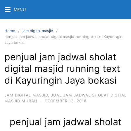
Skip
MENU
to
content
Home
jam digital masjid
penjual jam jadwal sholat digital masjid running text di Kayuringin
Jaya bekasi
penjual jam jadwal sholat
digital masjid running text
di Kayuringin Jaya bekasi
JAM DIGITAL MASJID
,
JUAL JAM JADWAL SHOLAT DIGITAL
MASJID MURAH
·
DECEMBER 13, 2018
penjual jam jadwal sholat