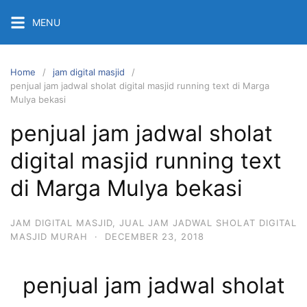
Skip
MENU
to
content
Home
jam digital masjid
penjual jam jadwal sholat digital masjid running text di Marga
Mulya bekasi
penjual jam jadwal sholat
digital masjid running text
di Marga Mulya bekasi
JAM DIGITAL MASJID
,
JUAL JAM JADWAL SHOLAT DIGITAL
MASJID MURAH
·
DECEMBER 23, 2018
penjual jam jadwal sholat