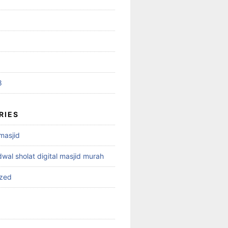
8
RIES
 masjid
dwal sholat digital masjid murah
ized