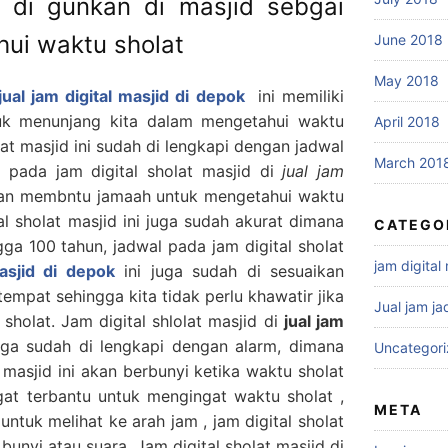
 di gunkan di masjid sebgai
hui waktu sholat
June 2018
May 2018
jual jam digital masjid di depok
ini memiliki
ntuk menunjang kita dalam mengetahui waktu
April 2018
lat masjid ini sudah di lengkapi dengan jadwal
March 201
t pada jam digital sholat masjid di
jual jam
kan membntu jamaah untuk mengetahui waktu
al sholat masjid ini juga sudah akurat dimana
CATEGO
gga 100 tahun, jadwal pada jam digital sholat
jam digital
masjid di depok
ini juga sudah di sesuaikan
mpat sehingga kita tidak perlu khawatir jika
Jual jam ja
sholat. Jam digital shlolat masjid di
jual jam
uga sudah di lengkapi dengan alarm, dimana
Uncategor
 masjid ini akan berbunyi ketika waktu sholat
ngat terbantu untuk mengingat waktu sholat ,
META
untuk melihat ke arah jam , jam digital sholat
bunyi atau suara. Jam digital sholat masjid di