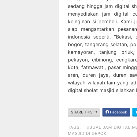
sedang hingga jam digital sh
menyediakan jam digital 
keinginan si pembeli. Kami 
siap mengantarkan pesana
indonesia seperti, “Bekasi, 
bogor, tangerang selatan, p
kemayoran, tanjung priuk,
pekayon, cibinong, cengkaren
kota, fatmawati, pasar ming
aren, duren jaya, duren saw
wilayah wilayah lain yang ad
digital sholat masjid silahka
SHARE THIS
Facebook
TAGS:
#JUAL JAM DIGITAL M
MASJID DI DEPOK