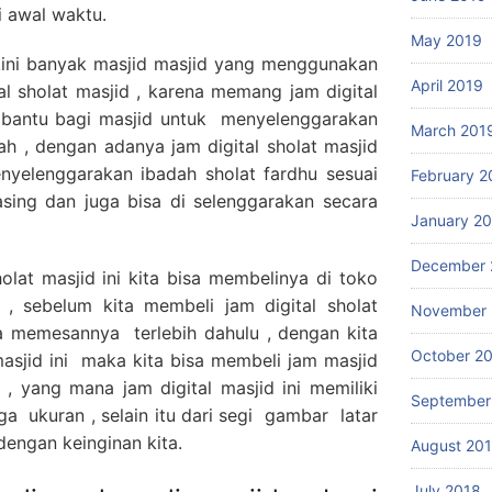
i awal waktu.
May 2019
 kini banyak masjid masjid yang menggunakan
April 2019
l sholat masjid , karena memang jam digital
embantu bagi masjid untuk menyelenggarakan
March 201
h , dengan adanya jam digital sholat masjid
nyelenggarakan ibadah sholat fardhu sesuai
February 2
ing dan juga bisa di selenggarakan secara
January 2
December 
olat masjid ini kita bisa membelinya di toko
d , sebelum kita membeli jam digital sholat
November 
ya memesannya terlebih dahulu , dengan kita
October 2
asjid ini maka kita bisa membeli jam masjid
 , yang mana jam digital masjid ini memiliki
September
 ukuran , selain itu dari segi gambar latar
dengan keinginan kita.
August 20
July 2018