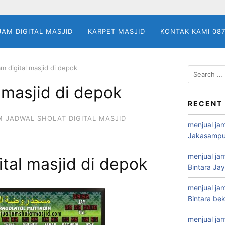
JAM DIGITAL MASJID
KARPET MASJID
KONTAK KAMI 08
jam digital masjid di depok
Search
for:
l masjid di depok
RECENT
M JADWAL SHOLAT DIGITAL MASJID
menjual jam
Jakasampu
menjual jam
gital masjid di depok
Bintara Ja
menjual jam
Bintara bek
menjual jam