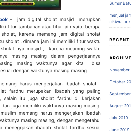
Sumur Batu
menjual jam
epok
– jam digital sholat masjid merupkan
cikiwul bek
ki fitur tambahan atau fitur lain yaitu berupa
 sholat, karena memang jam digital sholat
RECENT
u sholat , dimana jam ini memiliki fitur waktu
l sholat nya masjid , karena meamng waktu
u nya masing masing dalam pengerjaannya
ARCHIV
masing masing waktunya agar kita bisa
November 
sesuai dengan waktunya masing masing.
October 2
memang harus mengerjakan ibadah sholat ,
lat fardhu merupakan ibadah yang paling
September
selain itu juga sholat fardhu di kerjakan
i dan juga memiliki waktunya masing masing,
August 20
t muslim memang harus mengerjakan ibadah
July 2019
 waktunya masing masing, dengan mengetahui
sa menegrjakan ibadah sholat fardhu sesuai
June 2019