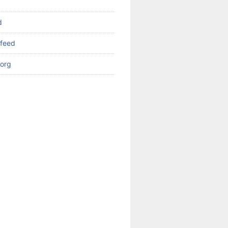
d
feed
org