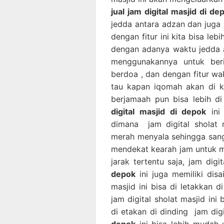
jual jam digital masjid di de
jedda antara adzan dan juga i
dengan fitur ini kita bisa leb
dengan adanya waktu jedda a
menggunakannya untuk beri
berdoa , dan dengan fitur wa
tau kapan iqomah akan di k
berjamaah pun bisa lebih di 
digital masjid di depok
ini 
dimana jam digital sholat 
merah menyala sehingga sanga
mendekat kearah jam untuk me
jarak tertentu saja, jam digi
depok
ini juga memiliki disa
masjid ini bisa di letakkan 
jam digital sholat masjid ini
di etakan di dinding jam digi
depok
ini bisa lebih mudah 