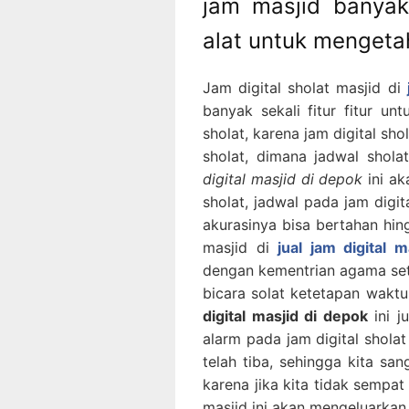
jam masjid banyak
alat untuk mengeta
Jam digital sholat masjid di
banyak sekali fitur fitur u
sholat, karena jam digital sho
sholat, dimana jadwal shola
digital masjid di depok
ini a
sholat, jadwal pada jam digit
akurasinya bisa bertahan hin
masjid di
jual jam digital 
dengan kementrian agama sete
bicara solat ketetapan waktu 
digital masjid di depok
ini j
alarm pada jam digital sholat
telah tiba, sehingga kita sa
karena jika kita tidak sempat 
masjid ini akan mengeluarkan 