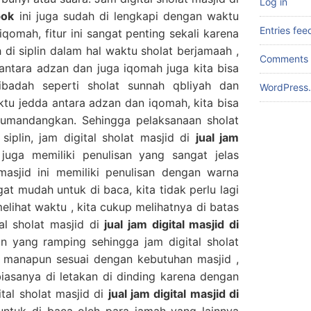
Log in
pok
ini juga sudah di lengkapi dengan waktu
Entries fee
qomah, fitur ini sangat penting sekali karena
ih di siplin dalam hal waktu sholat berjamaah ,
Comments 
ntara adzan dan juga iqomah juga kita bisa
badah seperti sholat sunnah qbliyah dan
WordPress.
ktu jedda antara adzan dan iqomah, kita bisa
umandangkan. Sehingga pelaksanaan sholat
siplin, jam digital sholat masjid di
jual jam
juga memiliki penulisan yang sangat jelas
masjid ini memiliki penulisan dengan warna
t mudah untuk di baca, kita tidak perlu lagi
lihat waktu , kita cukup melihatnya di batas
tal sholat masjid di
jual jam digital masjid di
in yang ramping sehingga jam digital sholat
di manapun sesuai dengan kebutuhan masjid ,
 biasanya di letakan di dinding karena dengan
tal sholat masjid di
jual jam digital masjid di
untuk di baca oleh para jamah yang lainnya