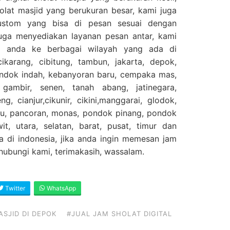
olat masjid yang berukuran besar, kami juga
custom yang bisa di pesan sesuai dengan
juga menyediakan layanan pesan antar, kami
n anda ke berbagai wilayah yang ada di
cikarang, cibitung, tambun, jakarta, depok,
ondok indah, kebanyoran baru, cempaka mas,
 gambir, senen, tanah abang, jatinegara,
g, cianjur,cikunir, cikini,manggarai, glodok,
gu, pancoran, monas, pondok pinang, pondok
it, utara, selatan, barat, pusat, timur dan
a di indonesia, jika anda ingin memesan jam
n hubungi kami, terimakasih, wassalam.
Twitter
WhatsApp
ASJID DI DEPOK
#JUAL JAM SHOLAT DIGITAL