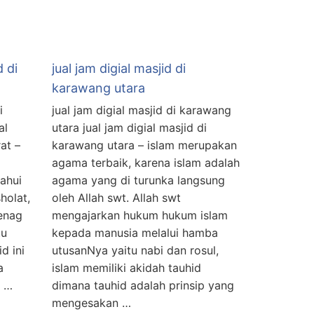
d di
jual jam digial masjid di
karawang utara
i
jual jam digial masjid di karawang
al
utara jual jam digial masjid di
at –
karawang utara – islam merupakan
agama terbaik, karena islam adalah
ahui
agama yang di turunka langsung
holat,
oleh Allah swt. Allah swt
enag
mengajarkan hukum hukum islam
tu
kepada manusia melalui hamba
d ini
utusanNya yaitu nabi dan rosul,
a
islam memiliki akidah tauhid
 …
dimana tauhid adalah prinsip yang
mengesakan …