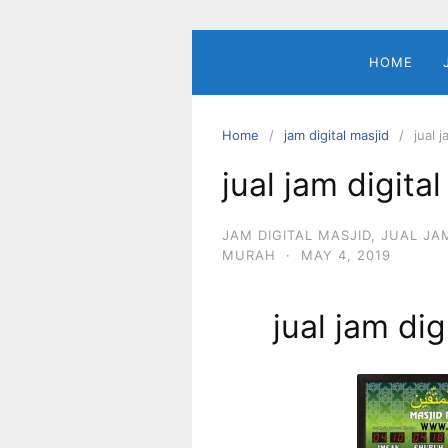
Skip
to
content
HOME
Home
jam digital masjid
jual 
jual jam digita
JAM DIGITAL MASJID
,
JUAL JA
MURAH
·
MAY 4, 2019
jual jam di